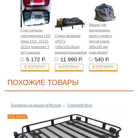
Мешок для
Стоп-сигналы
внедорожных
светодиодные LED
Сумка багажная
аксессуаров и
Нива 2121, 21213,
«PGT»
другой клади
21214 (комплект 2
(160х110х46см)
500х240 мм
шт) красные
водонепроницаемая
(камуфляж)
5 172 Р.
11 990 Р.
540 Р.
В КОРЗИНУ
В КОРЗИНУ
В КОРЗИНУ
ПОХОЖИЕ ТОВАРЫ
Багажник на крышу в России
→
Chevrolet Niva
ПОД ЗАКАЗ