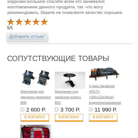
коррозии.Большое спасибо всем кто занимался
изготовлением данного продукта, так -что могу
рекомендовать, берите не пожалеете качество хорошее.
5
/
5
Добавить отзыв
СОПУТСТВУЮЩИЕ ТОВАРЫ
Сумка багажная
Крепление для
Крепление под
«PGT»
реечного домкрата
запасное колесо
(160х110х46см)
B40
B42
водонепроницаемая
2 600 Р.
3 700 Р.
11 990 Р.
В КОРЗИНУ
В КОРЗИНУ
В КОРЗИНУ