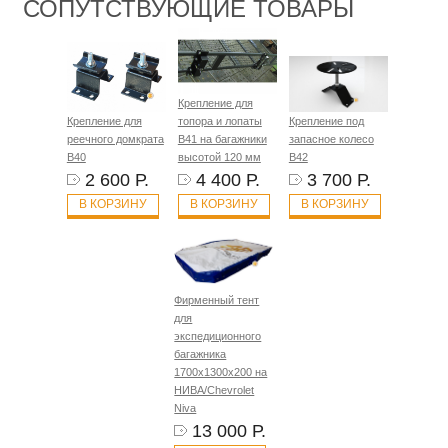
СОПУТСТВУЮЩИЕ ТОВАРЫ
Крепление для
Крепление для
топора и лопаты
Крепление под
реечного домкрата
B41 на багажники
запасное колесо
B40
высотой 120 мм
B42
2 600 Р.
4 400 Р.
3 700 Р.
В КОРЗИНУ
В КОРЗИНУ
В КОРЗИНУ
Фирменный тент
для
экспедиционного
багажника
1700х1300х200 на
НИВА/Chevrolet
Niva
13 000 Р.