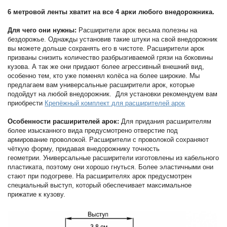
6 метровой ленты хватит на все 4 арки любого внедорожника.
Для чего они нужны:
Расширители арок весьма полезны на
бездорожье. Однажды установив такие штуки на свой внедорожник
вы можете дольше сохранять его в чистоте. Расширители арок
призваны снизить количество разбрызгиваемой грязи на боковины
кузова. А так же они придают более агрессивный внешний вид,
особенно тем, кто уже поменял колёса на более широкие. Мы
предлагаем вам универсальные расширители арок, которые
подойдут на любой внедорожник. Для установки рекомендуем вам
приобрести
Крепёжный комплект для расширителей арок
Особенности расширителей арок:
Для придания расширителям
более изысканного вида предусмотрено отверстие под
армирование проволокой. Расширители с проволокой сохраняют
чёткую форму, придавая внедорожнику точность
геометрии. Универсальные расширители изготовлены из кабельного
пластиката, поэтому они хорошо гнуться. Более эластичными они
стают при подогреве. На расширителях арок предусмотрен
специальный выступ, который обеспечивает максимальное
прижатие к кузову.