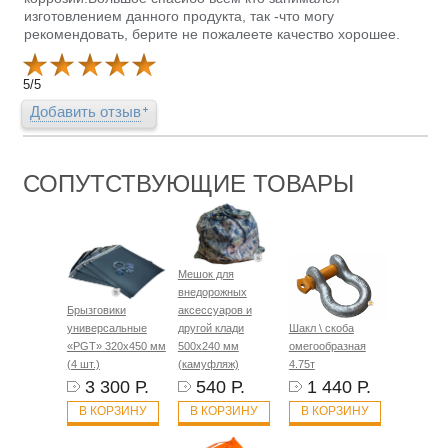
изготовлением данного продукта, так -что могу
рекомендовать, берите не пожалеете качество хорошее.
5
/
5
Добавить отзыв
СОПУТСТВУЮЩИЕ ТОВАРЫ
Мешок для
внедорожных
Брызговики
аксессуаров и
универсальные
другой клади
Шакл \ скоба
«PGT» 320х450 мм
500х240 мм
омегообразная
(4 шт.)
(камуфляж)
4.75т
3 300 Р.
540 Р.
1 440 Р.
В КОРЗИНУ
В КОРЗИНУ
В КОРЗИНУ