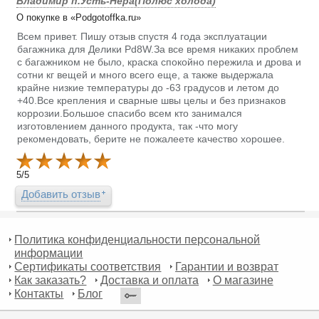
Владимир п.Усть-Нера(Полюс холода)
О покупке в «Podgotoffka.ru»
Всем привет. Пишу отзыв спустя 4 года эксплуатации
багажника для Делики Pd8W.За все время никаких проблем
с багажником не было, краска спокойно пережила и дрова и
сотни кг вещей и много всего еще, а также выдержала
крайне низкие температуры до -63 градусов и летом до
+40.Все крепления и сварные швы целы и без признаков
коррозии.Большое спасибо всем кто занимался
изготовлением данного продукта, так -что могу
рекомендовать, берите не пожалеете качество хорошее.
5
/
5
Добавить отзыв
Политика конфиденциальности персональной
информации
Сертификаты соответствия
Гарантии и возврат
Как заказать?
Доставка и оплата
О магазине
Контакты
Блог