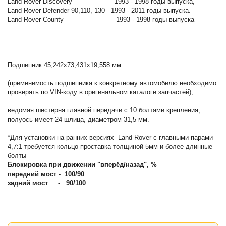
Land Rover Discovery 1993 - 1998 годы выпуска,
Land Rover Defender 90,110, 130 1993 - 2011 годы выпуска.
Land Rover County 1993 - 1998 годы выпуска
Подшипник 45,242х73,431х19,558 мм
(применимость подшипника к конкретному автомобилю необходимо
проверять по VIN-коду в оригинальном каталоге запчастей);
ведомая шестерня главной передачи с 10 болтами крепления;
полуось имеет 24 шлица, диаметром 31,5 мм.
*Для установки на ранних версиях Land Rover с главными парами
4,7:1 требуется кольцо проставка толщиной 5мм и более длинные
болты
Блокировка при движении "вперёд/назад", %
передний мост - 100/90
задний мост - 90/100