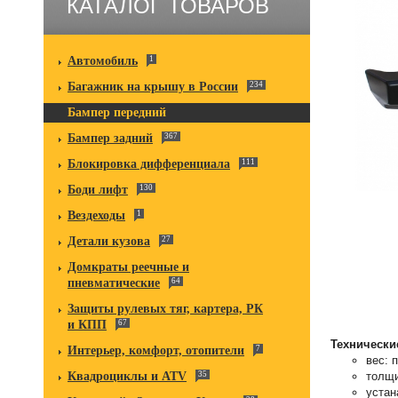
КАТАЛОГ ТОВАРОВ
Автомобиль
1
Багажник на крышу в России
234
Бампер передний
Бампер задний
367
Блокировка дифференциала
111
Боди лифт
130
Вездеходы
1
Детали кузова
27
Домкраты реечные и
пневматические
64
Защиты рулевых тяг, картера, РК
и КПП
67
Технически
Интерьер, комфорт, отопители
7
вес: 
толщи
Квадроциклы и ATV
35
устан