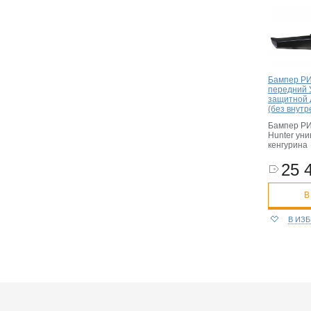
Бампер РИ
передний 
защитной 
(без внутр
Бампер РИ
Hunter ун
кенгурина
25 
В
В ИЗ