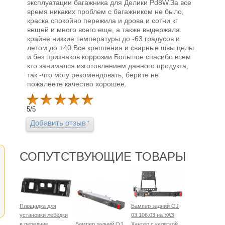
эксплуатации багажника для Делики Pd8W.За все
время никаких проблем с багажником не было,
краска спокойно пережила и дрова и сотни кг
вещей и много всего еще, а также выдержала
крайне низкие температуры до -63 градусов и
летом до +40.Все крепления и сварные швы целы
и без признаков коррозии.Большое спасибо всем
кто занимался изготовлением данного продукта,
так -что могу рекомендовать, берите не
пожалеете качество хорошее.
5
/
5
Добавить отзыв
СОПУТСТВУЮЩИЕ ТОВАРЫ
Площадка для
Бампер задний OJ
установки лебёдки
03.106.03 на УАЗ
в передние
Бампер задний OJ
Хантер с калиткой