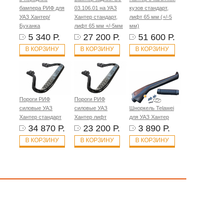
бампера РИФ для
03.106.01 на УАЗ
кузов стандарт,
УАЗ Хантер/
Хантер стандарт,
лифт 65 мм (+/-5
Буханка
лифт 65 мм +/-5мм
мм)
5 340 Р.
27 200 Р.
51 600 Р.
В КОРЗИНУ
В КОРЗИНУ
В КОРЗИНУ
Пороги РИФ
Пороги РИФ
силовые УАЗ
силовые УАЗ
Шноркель Telawei
Хантер стандарт
Хантер лифт
для УАЗ Хантер
34 870 Р.
23 200 Р.
3 890 Р.
В КОРЗИНУ
В КОРЗИНУ
В КОРЗИНУ