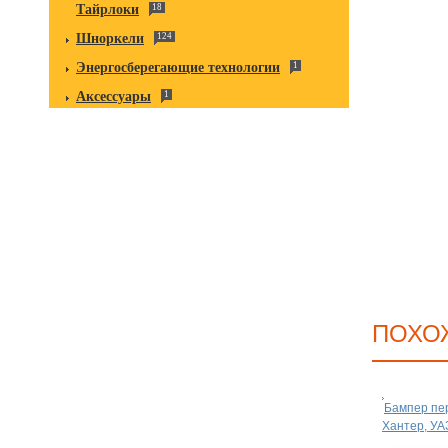
Тайрлоки
18
Шноркели
124
Энергосберегающие технологии
1
Аксессуары
1
ПОХО
Бампер пе
Хантер, УА