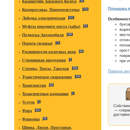
Кронштейн Запасного Колеса
28
Площадка п
Компрессоры, Пневмосистемы
134
Лебедка электрическая
351
Особенност
букси
Муфты переднего моста (хабы)
93
вырез
место
Подвеска Автомобиля
508
отлич
Пороги силовые
71
полна
прост
Расширители колесных арок
84
покра
Сувенирная продукция
3
при о
Стропы, Тросы, Такелаж
396
Порядок рег
Туристическое снаряжение
184
Трансмиссия
89
Транспортные компании
1
Услуги
1
Собстве
— сокра
Фара
631
доставки
Фаркопы
69
Шины, Диски, Проставки,