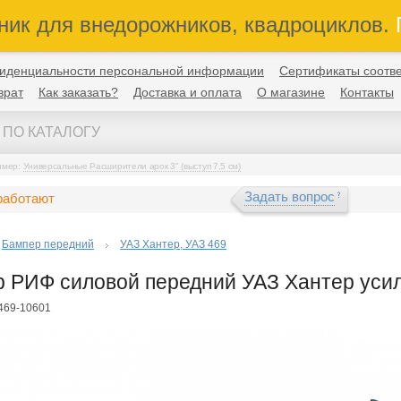
ник для внедорожников, квадроциклов.
П
иденциальности персональной информации
Сертификаты соотве
врат
Как заказать?
Доставка и оплата
О магазине
Контакты
имер:
Универсальные Расширители арок 3" (выступ 7,5 см)
Задать вопрос
работают
Бампер передний
УАЗ Хантер, УАЗ 469
 РИФ силовой передний УАЗ Хантер усил
F469-10601