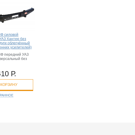
Ф силовой
УАЗ Хантер без
дуги облегчённый
енних усилителей)
Ф передний УАЗ
иверсальный без
410 Р.
 КОРЗИНУ
БРАННОЕ