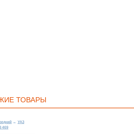
ЖИЕ ТОВАРЫ
редний
→
УАЗ
З 469