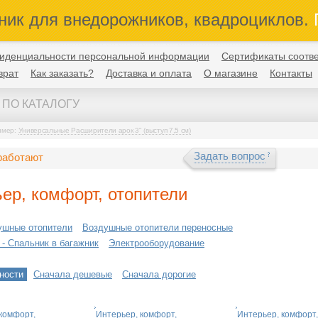
ник для внедорожников, квадроциклов.
П
иденциальности персональной информации
Сертификаты соотве
врат
Как заказать?
Доставка и оплата
О магазине
Контакты
имер:
Универсальные Расширители арок 3" (выступ 7,5 см)
Задать вопрос
работают
ер, комфорт, отопители
ушные отопители
Воздушные отопители переносные
 - Cпальник в багажник
Электрооборудование
ности
Сначала дешевые
Сначала дорогие
комфорт,
Интерьер, комфорт,
Интерьер, комфорт,