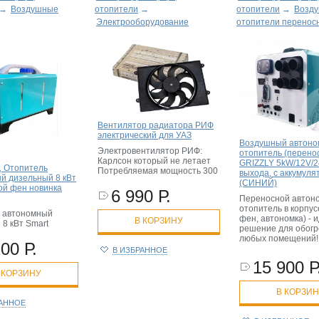
→
Воздушные
отопители
→
отопители
→
Возд
Электрооборудование
отопители перенос
Вентилятор радиатора РИФ
электрический для УАЗ
Воздушный автон
Электровентилятор РИФ:
отопитель (перено
Карлсон который не летает
GRIZZLY 5kW/12V/2
, Отопитель
Потребляемая мощность 300
выхода, с аккумуля
й дизельный 8 кВт
(СИНИЙ)
хой фен новинка
6 990 Р.
Переносной автон
отопитель в корпус
 автономный
фен, автономка) - 
В КОРЗИНУ
8 кВт Smart
решение для обогр
любых помещений!
00 Р.
В ИЗБРАННОЕ
15 900 Р
 КОРЗИНУ
В КОРЗИ
РАННОЕ