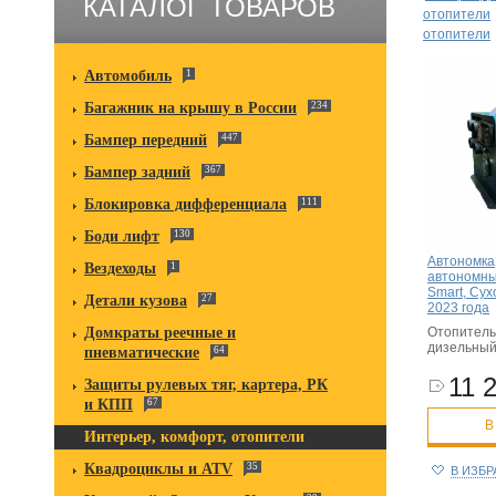
КАТАЛОГ ТОВАРОВ
отопители
отопители
Автомобиль
1
Багажник на крышу в России
234
Бампер передний
447
Бампер задний
367
Блокировка дифференциала
111
Боди лифт
130
Автономка
Вездеходы
1
автономны
Smart, Су
Детали кузова
27
2023 года
Домкраты реечные и
Отопитель
дизельный 
пневматические
64
11 2
Защиты рулевых тяг, картера, РК
и КПП
67
В
Интерьер, комфорт, отопители
Квадроциклы и ATV
35
В ИЗБ