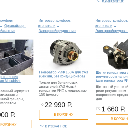
В ИЗБРАННОЕ
комфорт,
Интерьер, комфорт,
Интерьер, комфорт,
→
Органайзер -
отопители
→
отопители
→
 багажник
Электрооборудование
Электрооборудова
Генератор РИФ 150А для УАЗ
Щетки генератора 
(бензин, без кондиционера)
регулятором напр
р-спальник
(для генератора Р
я Mitsubishi
Только для бензиновых
двигателей УАЗ Новый
Щеточный узел в с
генератор РИФ с мощностью
реле-регулятором
ванный корпус из
150 (вместо
напряжения предн
люминия и
для
енной фанеры,
22 990 Р.
 карпетом.
1 660 Р.
000 Р.
В КОРЗИНУ
В КОРЗИ
 КОРЗИНУ
В ИЗБРАННОЕ