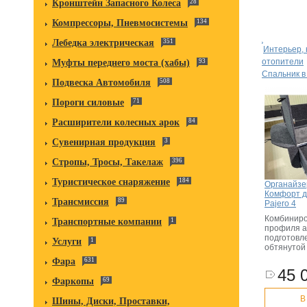
Кронштейн Запасного Колеса
28
Компрессоры, Пневмосистемы
134
Лебедка электрическая
351
Интерьер, 
отопители
Муфты переднего моста (хабы)
93
Cпальник в
Подвеска Автомобиля
508
Пороги силовые
71
Расширители колесных арок
84
Сувенирная продукция
3
Стропы, Тросы, Такелаж
396
Туристическое снаряжение
184
Органайзе
Комфорт дл
Трансмиссия
89
Pajero 4
Комбиниро
Транспортные компании
1
профиля а
подготовл
Услуги
1
обтянутой
Фара
631
45 
Фаркопы
69
В
Шины, Диски, Проставки,