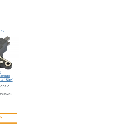
ние
с
яжения
ИФ 150А)
боре с
азначен
НУ