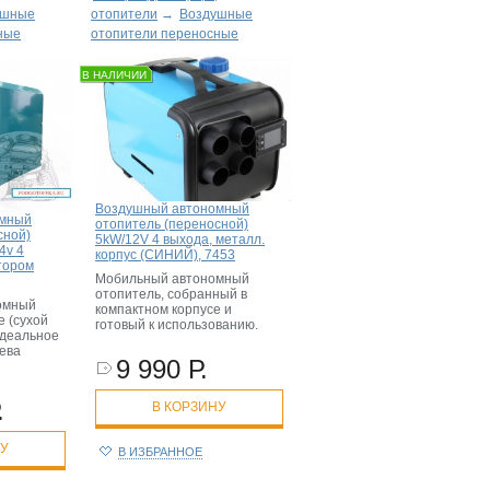
ушные
отопители
→
Воздушные
ные
отопители переносные
В НАЛИЧИИ
Воздушный автономный
омный
отопитель (переносной)
сной)
5kW/12V 4 выхода, металл.
4v 4
корпус (СИНИЙ), 7453
тором
Мобильный автономный
отопитель, собранный в
омный
компактном корпусе и
е (сухой
готовый к использованию.
идеальное
ева
9 990 Р.
.
В КОРЗИНУ
НУ
В ИЗБРАННОЕ