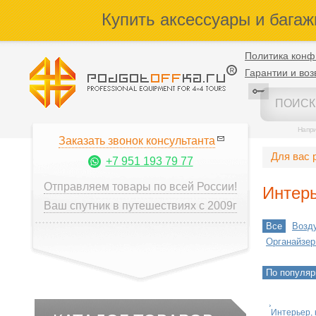
Купить аксессуары и багаж
Политика конф
Гарантии и воз
Напр
Заказать звонок консультанта
Для вас 
+7 951 193 79 77
Отправляем товары по всей России!
Интерь
Ваш спутник в путешествиях с 2009г
Все
Возд
Органайзер
По популяр
Интерьер, 