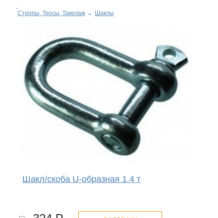
Стропы, Тросы, Такелаж
→
Шаклы
Шакл/скоба U-образная 1.4 т