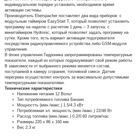
индивидуальном порядке установить необходимое время
активации системы.
Производитель Eberspacher поставляет два вида приборов: с
модульным таймером EasyStart T, который позволяет установить
программу на наделю с расчетом 1 день – 3 запуска; с
минитаймером Hydronic, который позволяет задать программу на
сутки. Кроме того, есть вариант активации подогревателя
посредством радиоуправляемого устройства либо GSM-модуля
управления.
В блоке управления Гидроника запрограммированы температурные
показатели, каждый из которых подразумевает свой режим работы.
В зависимости от выбранного режима меняется состав,
поступаемой в камеру сгорания, топливной смеси. Датчик
перегрева осуществляет контроль за максимально допустимыми
температурными показателями.
Технические характеристики
Напяжение питания 12 Вольт
Тип потребляемого топлива Бензин
Мощностть (мин./макс.) 1.5/4.3 кВт
Потребляемая эл. мощность (мин./макс.) 22/48 Вт
Расход топлива (мин./макс.) 0.2/0.60 литров/час
Размеры 220 х 86 х 160 мм
Вес 2.3 кг