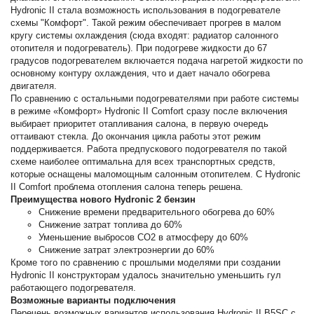
Hydronic II стала возможность использования в подогревателе
схемы "Комфорт". Такой режим обеспечивает прогрев в малом
кругу системы охлаждения (сюда входят: радиатор салонного
отопителя и подогреватель). При подогреве жидкости до 67
градусов подогревателем включается подача нагретой жидкости по
основному контуру охлаждения, что и дает начало обогрева
двигателя.
По сравнению с остальными подогревателями при работе системы
в режиме «Комфорт» Hydronic II Comfort сразу после включения
выбирает приоритет отапливания салона, в первую очередь
оттаивают стекла. До окончания цикла работы этот режим
поддерживается. Работа предпускового подогревателя по такой
схеме наиболее оптимальна для всех транспортных средств,
которые оснащены маломощным салонным отопителем. С Hydronic
II Comfort проблема отопления салона теперь решена.
Преимущества нового Hydronic 2 бензин
Снижение времени предварительного обогрева до 60%
Снижение затрат топлива до 60%
Уменьшение выбросов CO2 в атмосферу до 60%
Снижение затрат электроэнергии до 60%
Кроме того по сравнению с прошлыми моделями при создании
Hydronic II конструкторам удалось значительно уменьшить гул
работающего подогревателя.
Возможные варианты подключения
Перечень возможных вариантов использования Hydronic II B5SC с