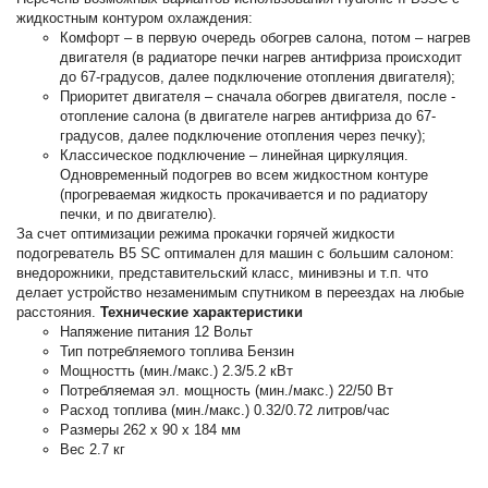
жидкостным контуром охлаждения:
Комфорт – в первую очередь обогрев салона, потом – нагрев
двигателя (в радиаторе печки нагрев антифриза происходит
до 67-градусов, далее подключение отопления двигателя);
Приоритет двигателя – сначала обогрев двигателя, после -
отопление салона (в двигателе нагрев антифриза до 67-
градусов, далее подключение отопления через печку);
Классическое подключение – линейная циркуляция.
Одновременный подогрев во всем жидкостном контуре
(прогреваемая жидкость прокачивается и по радиатору
печки, и по двигателю).
За счет оптимизации режима прокачки горячей жидкости
подогреватель B5 SC оптимален для машин с большим салоном:
внедорожники, представительский класс, минивэны и т.п. что
делает устройство незаменимым спутником в переездах на любые
расстояния.
Технические характеристики
Напяжение питания 12 Вольт
Тип потребляемого топлива Бензин
Мощностть (мин./макс.) 2.3/5.2 кВт
Потребляемая эл. мощность (мин./макс.) 22/50 Вт
Расход топлива (мин./макс.) 0.32/0.72 литров/час
Размеры 262 х 90 х 184 мм
Вес 2.7 кг