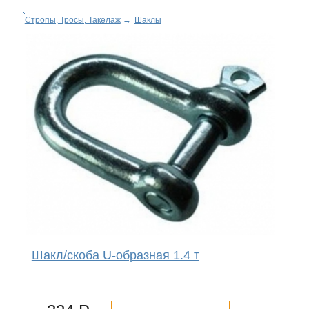
Стропы, Тросы, Такелаж
→
Шаклы
Шакл/скоба U-образная 1.4 т