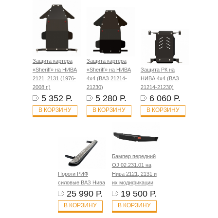
Защита картера
Защита картера
«Sheriff» на НИВА
«Sheriff» на НИВА
Защита РК на
2121, 2131 (1976-
4x4 (ВАЗ 21214-
НИВА 4x4 (ВАЗ
2008 г.)
21230)
21214-21230)
5 352 Р.
5 280 Р.
6 060 Р.
В КОРЗИНУ
В КОРЗИНУ
В КОРЗИНУ
Бампер передний
OJ 02.231.01 на
Пороги РИФ
Нива 2121, 2131 и
силовые ВАЗ Нива
их модификации
25 990 Р.
19 500 Р.
В КОРЗИНУ
В КОРЗИНУ