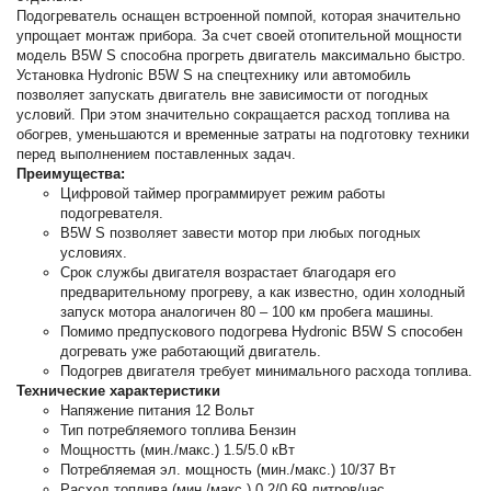
Подогреватель оснащен встроенной помпой, которая значительно
упрощает монтаж прибора. За счет своей отопительной мощности
модель B5W S способна прогреть двигатель максимально быстро.
Установка Hydronic B5W S на спецтехнику или автомобиль
позволяет запускать двигатель вне зависимости от погодных
условий. При этом значительно сокращается расход топлива на
обогрев, уменьшаются и временные затраты на подготовку техники
перед выполнением поставленных задач.
Преимущества:
Цифровой таймер программирует режим работы
подогревателя.
B5W S позволяет завести мотор при любых погодных
условиях.
Срок службы двигателя возрастает благодаря его
предварительному прогреву, а как известно, один холодный
запуск мотора аналогичен 80 – 100 км пробега машины.
Помимо предпускового подогрева Hydronic B5W S способен
догревать уже работающий двигатель.
Подогрев двигателя требует минимального расхода топлива.
Технические характеристики
Напяжение питания 12 Вольт
Тип потребляемого топлива Бензин
Мощностть (мин./макс.) 1.5/5.0 кВт
Потребляемая эл. мощность (мин./макс.) 10/37 Вт
Расход топлива (мин./макс.) 0.2/0.69 литров/час