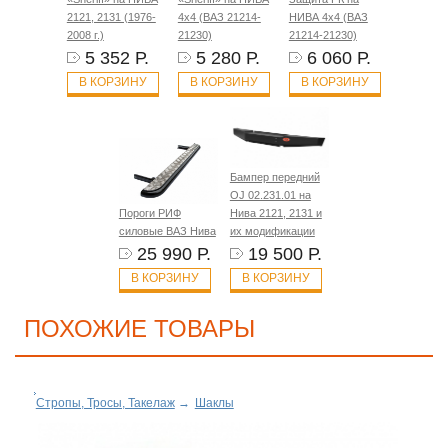
2121, 2131 (1976-
4x4 (ВАЗ 21214-
НИВА 4x4 (ВАЗ
2008 г.)
21230)
21214-21230)
5 352 Р.
5 280 Р.
6 060 Р.
В КОРЗИНУ
В КОРЗИНУ
В КОРЗИНУ
Бампер передний
OJ 02.231.01 на
Пороги РИФ
Нива 2121, 2131 и
силовые ВАЗ Нива
их модификации
25 990 Р.
19 500 Р.
В КОРЗИНУ
В КОРЗИНУ
ПОХОЖИЕ ТОВАРЫ
Стропы, Тросы, Такелаж
→
Шаклы