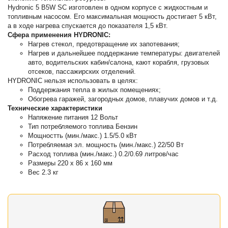
Hydronic 5 B5W SC изготовлен в одном корпусе с жидкостным и
топливным насосом. Его максимальная мощность достигает 5 кВт,
а в ходе нагрева спускается до показателя 1,5 кВт.
Сфера применения HYDRONIC:
Нагрев стекол, предотвращение их запотевания;
Нагрев и дальнейшее поддержание температуры: двигателей
авто, водительских кабин/салона, кают корабля, грузовых
отсеков, пассажирских отделений.
HYDRONIC нельзя использовать в целях:
Поддержания тепла в жилых помещениях;
Обогрева гаражей, загородных домов, плавучих домов и т.д.
Технические характеристики
Напяжение питания 12 Вольт
Тип потребляемого топлива Бензин
Мощностть (мин./макс.) 1.5/5.0 кВт
Потребляемая эл. мощность (мин./макс.) 22/50 Вт
Расход топлива (мин./макс.) 0.2/0.69 литров/час
Размеры 220 х 86 х 160 мм
Вес 2.3 кг