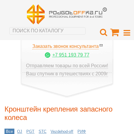
Заказать звонок консультанта
+7 951 193 79 77
Отправляем товары по всей России!
Ваш спутник в путешествиях с 2009г
Кронштейн крепления запасного
колеса
Все
OJ
PGT
STC
Vezdehod-off
РИФ