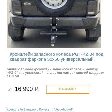
Кронштейн запасного колеса PGT-KZ.04 под
квадрат фаркопа 50х50 универсальный.
универсальный кронштейн запасного колеса - калитку
«КZ.04» с установкой на фаркоп «американский квадрат»
50 х 50.
16 990 Р.
В КОРЗИНУ
Кронштейн Запасного Колеса
→
Vezdehod-off