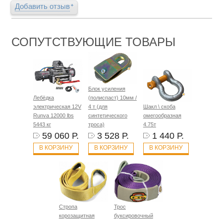
Добавить отзыв
СОПУТСТВУЮЩИЕ ТОВАРЫ
Блок усиления
Лебёдка
(полиспаст) 10мм /
электрическая 12V
4 т (для
Шакл \ скоба
Runva 12000 lbs
синтетического
омегообразная
5443 кг
троса)
4.75т
59 060 Р.
3 528 Р.
1 440 Р.
В КОРЗИНУ
В КОРЗИНУ
В КОРЗИНУ
Стропа
Трос
корозащитная
буксировочный