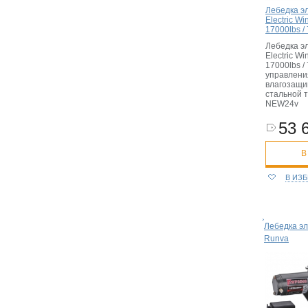
Лебедка э
Electric W
17000lbs / 
Лебедка э
Electric W
17000lbs / 
управлени
влагозащи
стальной 
NEW24v
53 
В
В ИЗ
Лебедка эл
Runva