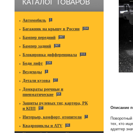
КАТАЛОГ ТОВАРОВ
Автомобиль
1
Багажник на крышу в России
234
Бампер передний
447
Бампер задний
367
Блокировка дифференциала
111
Боди лифт
130
Вездеходы
1
Детали кузова
27
Домкраты реечные и
пневматические
64
Защиты рулевых тяг, картера, РК
Описание п
и КПП
67
Интерьер, комфорт, отопители
7
Поворотный 
тех, кто ищ
Квадроциклы и ATV
35
адаптер зна