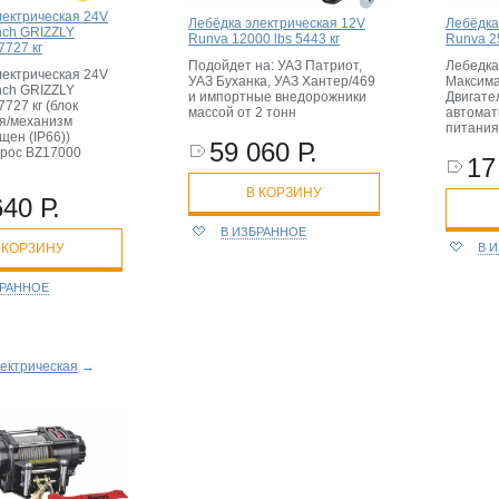
лектрическая 24V
Лебёдка электрическая 12V
Лебёдка
inch GRIZZLY
Runva 12000 lbs 5443 кг
Runva 25
7727 кг
Подойдет на: УАЗ Патриот,
Лебедка
лектрическая 24V
УАЗ Буханка, УАЗ Хантер/469
Максима
inch GRIZZLY
и импортные внедорожники
Двигател
7727 кг (блок
массой от 2 тонн
автомат
я/механизм
питания 
щен (IP66))
59 060 Р.
трос BZ17000
17
В КОРЗИНУ
640 Р.
В ИЗБРАННОЕ
В 
 КОРЗИНУ
БРАННОЕ
ектрическая
→