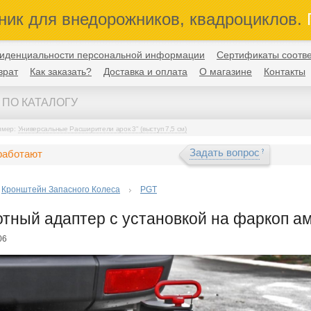
ник для внедорожников, квадроциклов.
П
иденциальности персональной информации
Сертификаты соотве
врат
Как заказать?
Доставка и оплата
О магазине
Контакты
имер:
Универсальные Расширители арок 3" (выступ 7,5 см)
Задать вопрос
работают
Кронштейн Запасного Колеса
PGT
тный адаптер с установкой на фаркоп а
06