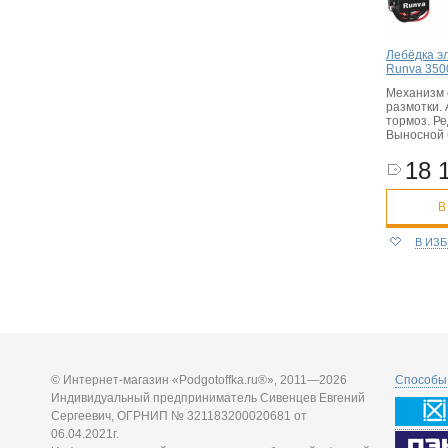
Лебёдка э
Runva 3500
Механизм 
размотки.
тормоз. Ре
Выносной 
18 
В
В ИЗ
© Интернет-магазин «Podgotoffka.ru®», 2011—2026
Способы 
Индивидуальный предприниматель Сивенцев Евгений
Сергеевич, ОГРНИП № 321183200020681 от
06.04.2021г.