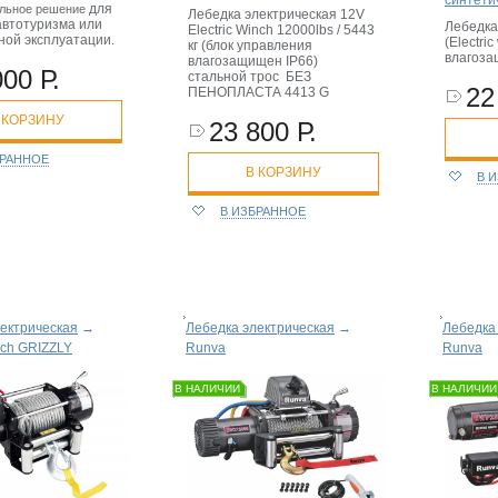
для
альное решение
Лебедка электрическая 12V
автотуризма или
Лебедка
Electric Winch 12000lbs / 5443
ной эксплуатации.
(Electri
кг (блок управления
влагоз
влагозащищен IP66)
000 Р.
стальной трос БЕЗ
22
ПЕНОПЛАСТА 4413 G
 КОРЗИНУ
23 800 Р.
БРАННОЕ
В КОРЗИНУ
В 
В ИЗБРАННОЕ
ектрическая
→
Лебедка электрическая
→
Лебедка
inch GRIZZLY
Runva
Runva
В НАЛИЧИИ
В НАЛИЧИИ