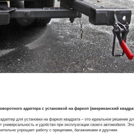
оворотного адаптера с установкой на фаркоп (американский квадра
адаптер для установки на фаркоп квадрата – это идеальное решение д
ет универсальность и удобство при эксплуатации своего автомобиля. Это
чительно упрощает работу с прицепами, багажниками и другими