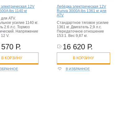
 электрическая 12V
Лебёдка электрическая 12V
00A lbs 1140 кг
Runva 3000A lbs 1361 кг для
ATV
 для ATV.
льное усилие 1140 кг.
Стандартное тяговое усилие
ь 2.6 л.с. Тормоз
1361 кг. Двигатель 2,9 л.с.
ический. Напряжение
Передаточное отношение
12 V.
153:1. Вес 9,87 кг.
 570 Р.
16 620 Р.
В КОРЗИНУ
В КОРЗИНУ
ИЗБРАННОЕ
В ИЗБРАННОЕ