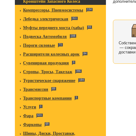
Кронштейн Запасного Колеса
дополнител
Компрессоры, Пневмосистемы
134
Лебедка электрическая
351
Муфты переднего моста (хабы)
93
Подвеска Автомобиля
508
Собстве
Пороги силовые
71
— сокра
доставки
Расширители колесных арок
84
Сувенирная продукция
3
Стропы, Тросы, Такелаж
396
Туристическое снаряжение
184
Трансмиссия
89
Транспортные компании
1
Услуги
1
Фара
631
Фаркопы
69
Шины, Диски, Проставки,