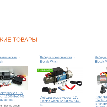
ЖИЕ ТОВАРЫ
ектрическая
→
Лебедка электрическая
→
Лебедка
nch
Electric Winch
Electric 
В НАЛИЧИИ
лектрическая 12V
inch 12000 lbs/5443
Лебедка
Лебедка электрическая 12V
защищенная)
Electric
Electric Winch 12000lbs / 5443
кг (влаг
кг
 (Electric winch
синтети