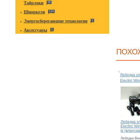
Тайрлоки
18
Шноркели
124
Энергосберегающие технологии
1
Аксессуары
1
ПОХО
Лебедка эл
Electric Wi
Лебедка э
Electric W
кг (влаго
Лебедка Винч