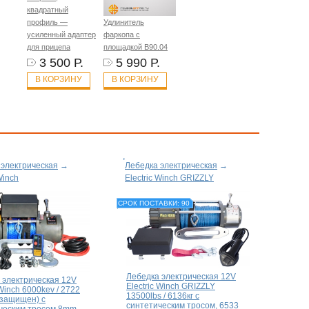
квадратный
профиль —
Удлинитель
усиленный адаптер
фаркопа с
для прицепа
площадкой B90.04
3 500 Р.
5 990 Р.
В КОРЗИНУ
В КОРЗИНУ
 электрическая
→
Лебедка электрическая
→
Winch
Electric Winch GRIZZLY
СРОК ПОСТАВКИ: 90
Лебедка электрическая 12V
 электрическая 12V
Electric Winch GRIZZLY
 Winch 6000kev / 2722
13500lbs / 6136кг с
озащищен) с
синтетическим тросом, 6533
ческим тросом 8mm