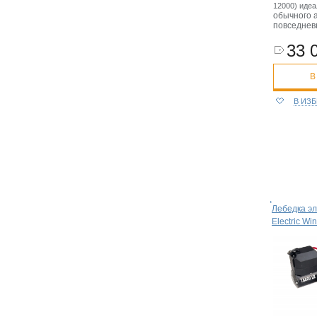
12000) иде
обычного 
повседнев
33 
В
В ИЗ
Лебедка эл
Electric W