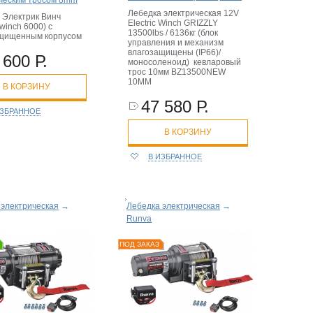
Лебедка электрическая 12V
 Электрик Винч
Electric Winch GRIZZLY
c winch 6000) с
13500lbs / 6136кг (блок
ащищенным корпусом
управления и механизм
влагозащищены (IP66)/
 600 Р.
моносоленоид) кевларовый
трос 10мм BZ13500NEW
10MM
В КОРЗИНУ
47 580 Р.
ИЗБРАННОЕ
В КОРЗИНУ
В ИЗБРАННОЕ
 электрическая
→
Лебедка электрическая
→
Runva
ПОД ЗАКАЗ