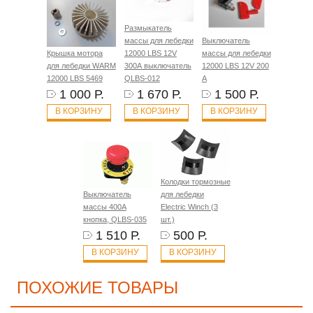
Размыкатель
массы для лебедки
Выключатель
Крышка мотора
12000 LBS 12V
массы для лебедки
для лебедки WARM
300А выключатель
12000 LBS 12V 200
12000 LBS 5469
QLBS-012
А
1 000 Р.
1 670 Р.
1 500 Р.
В КОРЗИНУ
В КОРЗИНУ
В КОРЗИНУ
Колодки тормозные
Выключатель
для лебедки
массы 400A
Electric Winch (3
кнопка, QLBS-035
шт.)
1 510 Р.
500 Р.
В КОРЗИНУ
В КОРЗИНУ
ПОХОЖИЕ ТОВАРЫ