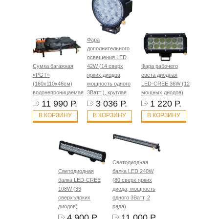
Фара
дополнительного
освещения LED
Сумка багажная
42W (14 сверх
Фара рабочего
«PGT»
ярких диодов,
света диодная
(160х110х46см)
мощность одного
LED-CREE 36W (12
водонепроницаемая
3Ватт ), круглая
мощных диодов)
11 990 Р.
3 036 Р.
1 220 Р.
В КОРЗИНУ
В КОРЗИНУ
В КОРЗИНУ
Светодиодная
Светодиодная
балка LED 240W
балка LED-CREE
(80 сверх ярких
108W (36
диода, мощность
сверхъярких
одного 3Ватт, 2
диодов)
ряда)
4 900 Р.
11 000 Р.