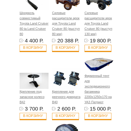
Шноркель
Силовые
Силовые
совместимый
расширители арок
расширители арок
Toyota Land Cruiser
для Toyota Land
для Toyota Land
80 ta Land Cruiser
Cruiser 80 (выступ
Cruiser 80 (выступ
80
80 мм)
130 мм)
4 400 Р.
20 388 Р.
19 800 Р.
В КОРЗИНУ
В КОРЗИНУ
В КОРЗИНУ
Фирменный тент
для
экспедиционного
Крепление под
Крепление для
багажника
запасное колесо
реечного домкрата
2200х1250х170 на
B42
B40
УАЗ Патриот
3 700 Р.
2 600 Р.
15 000 Р.
В КОРЗИНУ
В КОРЗИНУ
В КОРЗИНУ