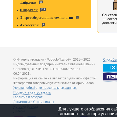
Тайрлоки
18
Шноркели
124
Собстве
Энергосберегающие технологии
1
— сокра
доставки
Аксессуары
1
© Интернет-магазин «Podgotoffka.ru®», 2011—2026
Способы 
Индивидуальный предприниматель Сивенцев Евгений
Сергеевич, ОГРНИП № 321183200020681 от
06.04.2021г.
Информация на сайте не является публичной офертой
Фотографии товаров могут отличаться от оригиналов
Условия обработки персональных данных
Проверить статус заказа
Гарантия и возврат
Документы и Сертификаты
История бренда
Для лучшего отображения са
Дилеры
возможен только при условии