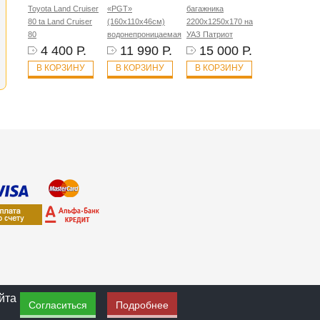
Toyota Land Cruiser
«PGT»
багажника
80 ta Land Cruiser
(160х110х46см)
2200х1250х170 на
80
водонепроницаемая
УАЗ Патриот
4 400 Р.
11 990 Р.
15 000 Р.
В КОРЗИНУ
В КОРЗИНУ
В КОРЗИНУ
йта
Согласиться
Подробнее