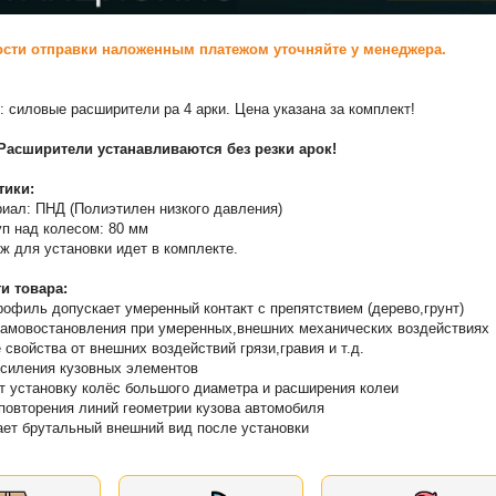
сти отправки наложенным платежом уточняйте у менеджера.
: силовые расширители ра 4 арки. Цена указана за комплект!
Расширители устанавливаются без резки арок!
тики:
иал: ПНД (Полиэтилен низкого давления)
п над колесом: 80 мм
ж для установки идет в комплекте.
и товара:
рофиль допускает умеренный контакт с препятствием (дерево,грунт)
амовостановления при умеренных,внешних механических воздействиях
 свойства от внешних воздействий грязи,гравия и т.д.
силения кузовных элементов
т установку колёс большого диаметра и расширения колеи
 повторения линий геометрии кузова автомобиля
ает брутальный внешний вид после установки