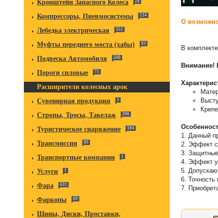
Кронштейн Запасного Колеса
28
Компрессоры, Пневмосистемы
134
О возможно
Лебедка электрическая
351
Муфты переднего моста (хабы)
93
В комплекте
Подвеска Автомобиля
508
Внимание! 
Пороги силовые
71
Характерис
Расширители колесных арок
Матер
Высту
Сувенирная продукция
3
Крепе
Стропы, Тросы, Такелаж
396
Особенност
Туристическое снаряжение
184
1. Данный п
Трансмиссия
89
2. Эффект с
3. Защитные
Транспортные компании
1
4. Эффект у
5. Допускаю
Услуги
1
6. Точность
Фара
631
7. Приобрет
Фаркопы
69
Шины, Диски, Проставки,