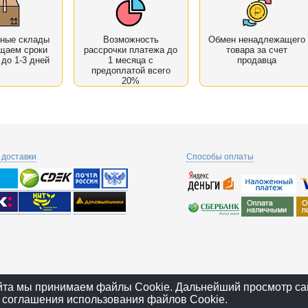
нные склады
Возможность
Обмен ненадлежащего
щаем сроки
рассрочки платежа до
товара за счет
 до 1-3 дней
1 месяца с
продавца
предоплатой всего
20%
доставки
Способы оплаты
йта мы принимаем файлы Cookie. Дальнейший просмотр са
 соглашения использования файлов Cookie.