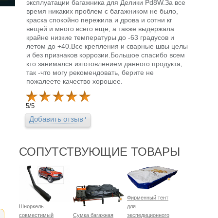
эксплуатации багажника для Делики Pd8W.За все
время никаких проблем с багажником не было,
краска спокойно пережила и дрова и сотни кг
вещей и много всего еще, а также выдержала
крайне низкие температуры до -63 градусов и
летом до +40.Все крепления и сварные швы целы
и без признаков коррозии.Большое спасибо всем
кто занимался изготовлением данного продукта,
так -что могу рекомендовать, берите не
пожалеете качество хорошее.
5
/
5
Добавить отзыв
СОПУТСТВУЮЩИЕ ТОВАРЫ
Фирменный тент
Шноркель
для
совместимый
Сумка багажная
экспедиционного