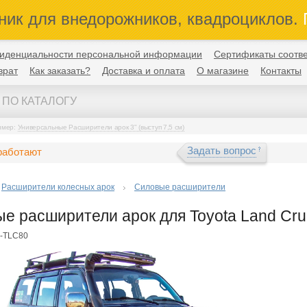
ник для внедорожников, квадроциклов.
П
иденциальности персональной информации
Сертификаты соотве
врат
Как заказать?
Доставка и оплата
О магазине
Контакты
имер:
Универсальные Расширители арок 3" (выступ 7,5 см)
Задать вопрос
работают
Расширители колесных арок
Силовые расширители
е расширители арок для Toyota Land Crui
У-TLC80