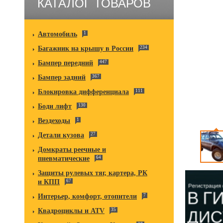
КАТАЛОГ ТОВАРОВ
Автомобиль
1
Багажник на крышу в России
234
Бампер передний
447
Бампер задний
367
Блокировка дифференциала
111
Боди лифт
130
Вездеходы
1
Детали кузова
27
Домкраты реечные и
пневматические
64
Защиты рулевых тяг, картера, РК
и КПП
67
Интерьер, комфорт, отопители
7
Квадроциклы и ATV
35