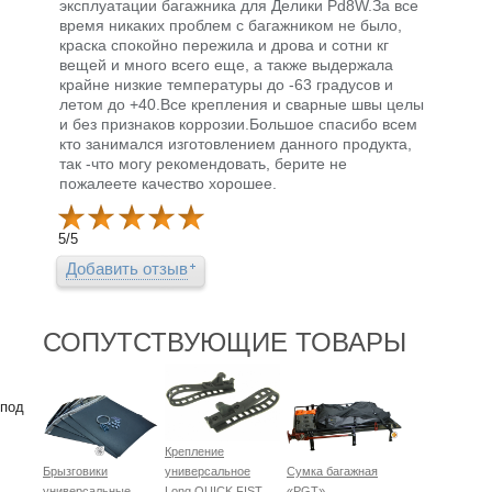
эксплуатации багажника для Делики Pd8W.За все
время никаких проблем с багажником не было,
краска спокойно пережила и дрова и сотни кг
вещей и много всего еще, а также выдержала
крайне низкие температуры до -63 градусов и
летом до +40.Все крепления и сварные швы целы
и без признаков коррозии.Большое спасибо всем
кто занимался изготовлением данного продукта,
так -что могу рекомендовать, берите не
пожалеете качество хорошее.
5
/
5
Добавить отзыв
СОПУТСТВУЮЩИЕ ТОВАРЫ
 под
Крепление
Брызговики
универсальное
Сумка багажная
универсальные
Long QUICK FIST
«PGT»