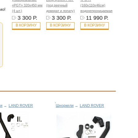
«PGT» 320х450 мм
(под реечный
(160х110х46см)
мо!
(4 шт.)
домкрат и лопату)
водонепроницаемая
3 300 Р.
3 300 Р.
11 990 Р.
В КОРЗИНУ
В КОРЗИНУ
В КОРЗИНУ
ли
→
LAND ROVER
Шноркели
→
LAND ROVER