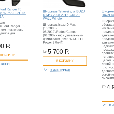
Ford Ranger T6
Шноркель Telawei для ISUZU
Шноркел
зель P5AT 3.2Litre-
D-Max 2008-2012, GREAT
Rover D
11A
WALL Wingle
Шноркел
для
Шноркель Isuzu D-Max
обогаща
я Ford Ranger T6
(10/2008 -
чистым 
В комплекте есть
05/2012)/Rodeo/Campo
продлев
одимое для
(01/2007 - нв) с дизельными
двигате
двигателям (дизель 4JJ1-Hi-
предотв
Power 3.0л-I4)
двигате
0 Р.
надежно
прохожд
5 700 Р.
препятс
 КОРЗИНУ
путешес
целом. 
В КОРЗИНУ
линейно
БРАННОЕ
плотнос
В ИЗБРАННОЕ
долгове
устойчи
высоким
4 
В 