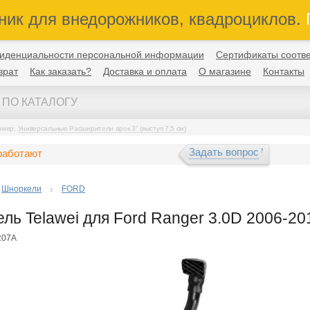
ник для внедорожников, квадроциклов.
П
иденциальности персональной информации
Сертификаты соотве
врат
Как заказать?
Доставка и оплата
О магазине
Контакты
имер:
Универсальные Расширители арок 3" (выступ 7,5 см)
Задать вопрос
работают
Шноркели
FORD
ль Telawei для Ford Ranger 3.0D 2006-20
R07A