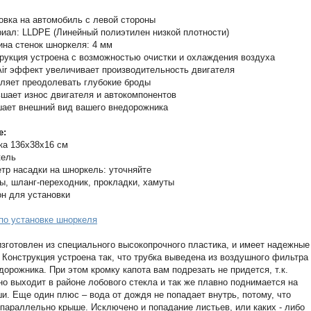
овка на автомобиль с левой стороны
иал: LLDPE (Линейный полиэтилен низкой плотности)
на стенок шноркеля: 4 мм
рукция устроена с возможностью очистки и охлаждения воздуха
ir эффект увеличивает производительность двигателя
ляет преодолевать глубокие броды
шает износ двигателя и автокомпонентов
ает внешний вид вашего внедорожника
е:
ка 136х38x16 см
кель
тр насадки на шноркель: уточняйте
ы, шланг-переходник, прокладки, хамуты
н для установки
по установке шноркеля
зготовлен из специального высокопрочного пластика, и имеет надежные
 Конструкция устроена так, что трубка выведена из воздушного фильтра
дорожника. При этом кромку капота вам подрезать не придется, т.к.
но выходит в районе лобового стекла и так же плавно поднимается на
и. Еще один плюс – вода от дождя не попадает внутрь, потому, что
 параллельно крыше. Исключено и попадание листьев, или каких - либо