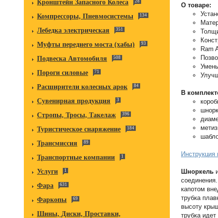
Кронштейн Запасного Колеса
28
О товаре:
Устан
Компрессоры, Пневмосистемы
134
Матер
Лебедка электрическая
351
Толщи
Конст
Муфты переднего моста (хабы)
93
Ram A
Позво
Подвеска Автомобиля
508
Умень
Пороги силовые
71
Улучш
Расширители колесных арок
84
В комплект
Сувенирная продукция
3
короб
шнор
Стропы, Тросы, Такелаж
396
диаме
метиз
Туристическое снаряжение
184
шабло
Трансмиссия
89
Инструкция 
Транспортные компании
1
Шноркель
и
Услуги
1
соединения.
Фара
631
капотом вне
трубка плав
Фаркопы
69
высоту крыш
Шины, Диски, Проставки,
трубка идет