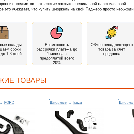
оронних предметов – отверстие закрыто специальной пластмассовой
се это убеждает, что купить шноркель на свой Паджеро просто необходи
нные склады
Возможность
Обмен ненадлежащего
щаем сроки
рассрочки платежа до
товара за счет
 до 1-3 дней
1 месяца с
продавца
предоплатой всего
20%
ЖИЕ ТОВАРЫ
→
FORD
Шноркели
→
Isuzu
Шнорке