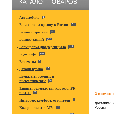
КАТАЛОГ ТОВАРОВ
Автомобиль
1
Багажник на крышу в России
234
Бампер передний
447
Бампер задний
367
Блокировка дифференциала
111
Боди лифт
130
Вездеходы
1
Детали кузова
27
Домкраты реечные и
пневматические
64
Защиты рулевых тяг, картера, РК
и КПП
67
О возможно
Интерьер, комфорт, отопители
7
Доставка:
О
России.
Квадроциклы и ATV
35