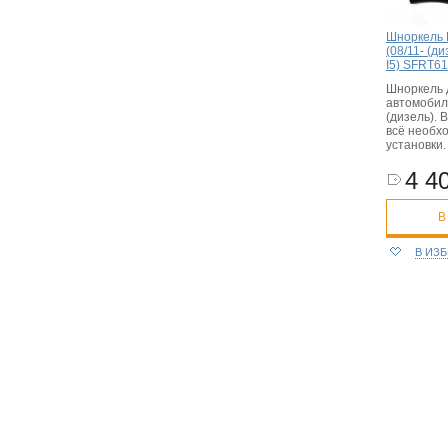
Шноркель 
(08/11- (ди
I5) SFRT6
Шноркель 
автомобил
(дизель). 
всё необх
установки.
4 40
В
В ИЗ