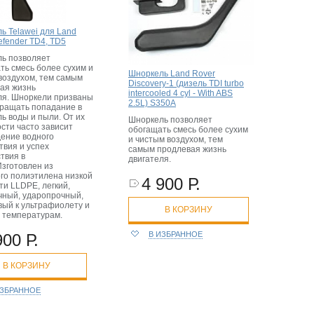
ь Telawei для Land
efender TD4, TD5
ь позволяет
ть смесь более сухим и
Шноркель Land Rover
воздухом, тем самым
Discovery-1 (дизель TDI turbo
ая жизнь
intercooled 4 cyl - With ABS
ля. Шноркели призваны
2.5L) S350A
ращать попадание в
ль воды и пыли. От их
Шноркель позволяет
сти часто зависит
обогащать смесь более сухим
ение водного
и чистым воздухом, тем
твия и успех
самым продлевая жизнь
твия в
двигателя.
Изготовлен из
го полиэтилена низкой
4 900 Р.
ти LLDPE, легкий,
чный, ударопрочный,
вый к ультрафиолету и
В КОРЗИНУ
 температурам.
В ИЗБРАННОЕ
900 Р.
В КОРЗИНУ
ИЗБРАННОЕ