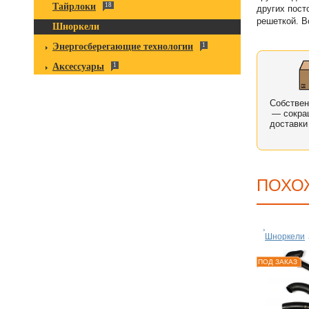
Тайрлоки
18
других пост
решеткой. В
Шноркели
Энергосберегающие технологии
1
Аксессуары
1
Собстве
— сокра
доставки
ПОХО
Шноркели
ПОД ЗАКАЗ