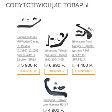
СОПУТСТВУЮЩИЕ ТОВАРЫ
Шноркель Isuzu
MU/Rodeo/Campo
Шноркель Ford
R9 PickUp
Ranger T6 (08/11-
(01/1997-12/2001
Шноркель Telawei
(дизель P5AT
дизель 4JB1-T
для Isuzu Trooper
3.2Litre-I5)
2.8Litre ) SIR9A
1992-2004 3.0D
SFRT611A
5 900 Р.
6 990 Р.
4 400 Р.
В КОРЗИНУ
В КОРЗИНУ
В КОРЗИНУ
Шноркель Telawei
для Hummer H3 3.7
4 900 Р.