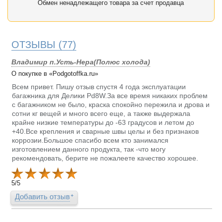
Обмен ненадлежащего товара за счет продавца
ОТЗЫВЫ
(77)
Владимир п.Усть-Нера(Полюс холода)
О покупке в «Podgotoffka.ru»
Всем привет. Пишу отзыв спустя 4 года эксплуатации
багажника для Делики Pd8W.За все время никаких проблем
с багажником не было, краска спокойно пережила и дрова и
сотни кг вещей и много всего еще, а также выдержала
крайне низкие температуры до -63 градусов и летом до
+40.Все крепления и сварные швы целы и без признаков
коррозии.Большое спасибо всем кто занимался
изготовлением данного продукта, так -что могу
рекомендовать, берите не пожалеете качество хорошее.
5
/
5
Добавить отзыв