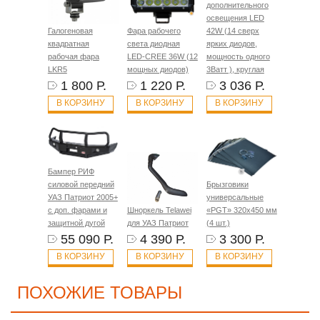
дополнительного
освещения LED
Галогеновая
Фара рабочего
42W (14 сверх
квадратная
света диодная
ярких диодов,
рабочая фара
LED-CREE 36W (12
мощность одного
LKR5
мощных диодов)
3Ватт ), круглая
1 800 Р.
1 220 Р.
3 036 Р.
В КОРЗИНУ
В КОРЗИНУ
В КОРЗИНУ
Бампер РИФ
силовой передний
Брызговики
УАЗ Патриот 2005+
универсальные
с доп. фарами и
Шноркель Telawei
«PGT» 320х450 мм
защитной дугой
для УАЗ Патриот
(4 шт.)
55 090 Р.
4 390 Р.
3 300 Р.
В КОРЗИНУ
В КОРЗИНУ
В КОРЗИНУ
ПОХОЖИЕ ТОВАРЫ