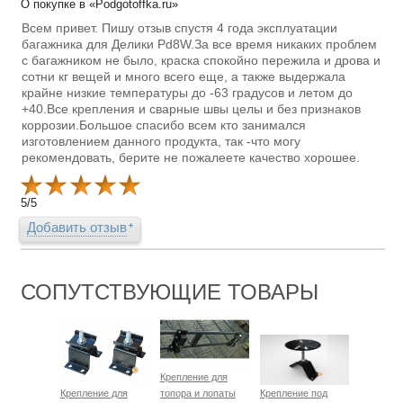
О покупке в «Podgotoffka.ru»
Всем привет. Пишу отзыв спустя 4 года эксплуатации
багажника для Делики Pd8W.За все время никаких проблем
с багажником не было, краска спокойно пережила и дрова и
сотни кг вещей и много всего еще, а также выдержала
крайне низкие температуры до -63 градусов и летом до
+40.Все крепления и сварные швы целы и без признаков
коррозии.Большое спасибо всем кто занимался
изготовлением данного продукта, так -что могу
рекомендовать, берите не пожалеете качество хорошее.
5
/
5
Добавить отзыв
СОПУТСТВУЮЩИЕ ТОВАРЫ
Крепление для
Крепление для
топора и лопаты
Крепление под