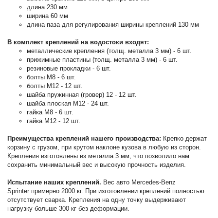
длина 230 мм
ширина 60 мм
длина паза для регулирования ширины креплений 130 мм
В комплект креплений на водостоки входят:
металлические крепления (толщ. металла 3 мм) - 6 шт.
прижимные пластины (толщ. металла 3 мм) - 6 шт.
резиновые прокладки - 6 шт.
болты М8 - 6 шт.
болты М12 - 12 шт.
шайба пружинная (гровер) 12 - 12 шт.
шайба плоская М12 - 24 шт.
гайка М8 - 6 шт.
гайка М12 - 12 шт.
Преимущества креплений нашего производства:
Крепко держат
корзину с грузом, при крутом наклоне кузова в любую из сторон.
Крепления изготовлены из металла 3 мм, что позволило нам
сохранить минимальный вес и высокую прочность изделия.
Испытание наших креплений.
Вес авто Mercedes-Benz
Sprinter примерно 2000 кг. При изготовлении креплений полностью
отсутствует сварка. Крепления на одну точку выдерживают
нагрузку больше 300 кг без деформации.