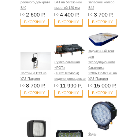
реечного домкрата
B41 на багажники
запасное колесо
B40
высотой 120 мм
B42
2 600 Р.
4 400 Р.
3 700 Р.
В КОРЗИНУ
В КОРЗИНУ
В КОРЗИНУ
Фирменный тент
для
Сумка багажная
экспедиционного
«PGT»
багажника
Лестница B33 на
(160х110х46см)
2200х1250х170 на
УАЗ Патриот
водонепроницаемая
УАЗ Патриот
8 700 Р.
11 990 Р.
15 000 Р.
В КОРЗИНУ
В КОРЗИНУ
В КОРЗИНУ
Фара