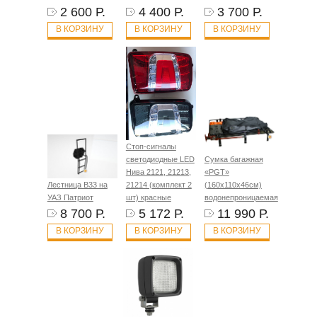
2 600 Р.
4 400 Р.
3 700 Р.
В КОРЗИНУ
В КОРЗИНУ
В КОРЗИНУ
Стоп-сигналы
светодиодные LED
Сумка багажная
Нива 2121, 21213,
«PGT»
Лестница B33 на
21214 (комплект 2
(160х110х46см)
УАЗ Патриот
шт) красные
водонепроницаемая
8 700 Р.
5 172 Р.
11 990 Р.
В КОРЗИНУ
В КОРЗИНУ
В КОРЗИНУ