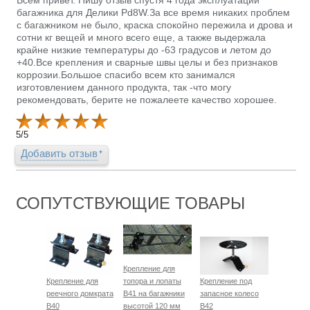
Всем привет. Пишу отзыв спустя 4 года эксплуатации
багажника для Делики Pd8W.За все время никаких проблем
с багажником не было, краска спокойно пережила и дрова и
сотни кг вещей и много всего еще, а также выдержала
крайне низкие температуры до -63 градусов и летом до
+40.Все крепления и сварные швы целы и без признаков
коррозии.Большое спасибо всем кто занимался
изготовлением данного продукта, так -что могу
рекомендовать, берите не пожалеете качество хорошее.
5
/
5
Добавить отзыв
СОПУТСТВУЮЩИЕ ТОВАРЫ
Крепление для
Крепление для
топора и лопаты
Крепление под
реечного домкрата
B41 на багажники
запасное колесо
B40
высотой 120 мм
B42