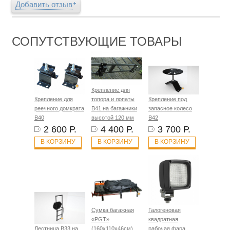
Добавить отзыв
СОПУТСТВУЮЩИЕ ТОВАРЫ
Крепление для
Крепление для
топора и лопаты
Крепление под
реечного домкрата
B41 на багажники
запасное колесо
B40
высотой 120 мм
B42
2 600 Р.
4 400 Р.
3 700 Р.
В КОРЗИНУ
В КОРЗИНУ
В КОРЗИНУ
Сумка багажная
Галогеновая
«PGT»
квадратная
Лестница B33 на
(160х110х46см)
рабочая фара