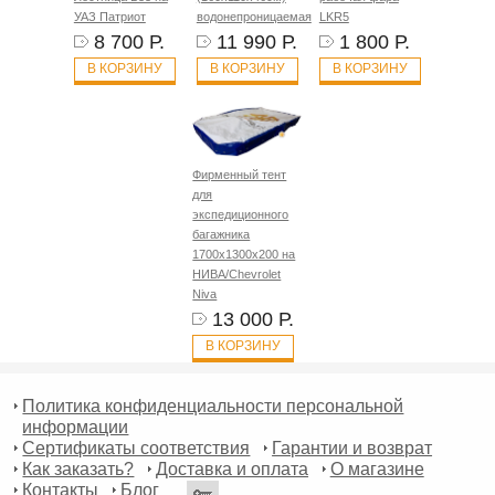
УАЗ Патриот
водонепроницаемая
LKR5
8 700 Р.
11 990 Р.
1 800 Р.
В КОРЗИНУ
В КОРЗИНУ
В КОРЗИНУ
Фирменный тент
для
экспедиционного
багажника
1700х1300х200 на
НИВА/Chevrolet
Niva
13 000 Р.
В КОРЗИНУ
Политика конфиденциальности персональной
информации
Сертификаты соответствия
Гарантии и возврат
Как заказать?
Доставка и оплата
О магазине
Контакты
Блог