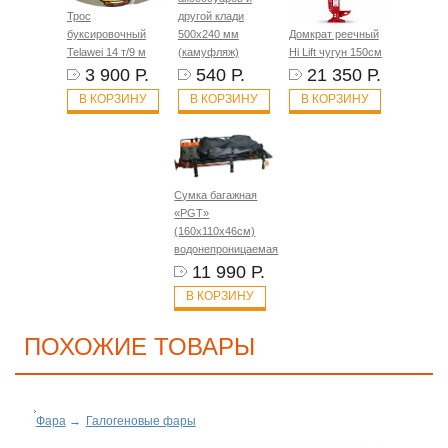
Трос
другой клади
буксировочный
500х240 мм
Домкрат реечный
Telawei 14 т/9 м
(камуфляж)
Hi Lift чугун 150см
3 900 Р.
540 Р.
21 350 Р.
В КОРЗИНУ
В КОРЗИНУ
В КОРЗИНУ
Сумка багажная
«PGT»
(160х110х46см)
водонепроницаемая
11 990 Р.
В КОРЗИНУ
ПОХОЖИЕ ТОВАРЫ
Фара
→
Галогеновые фары