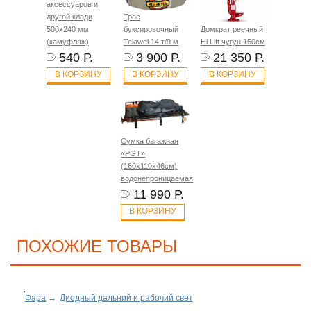
аксессуаров и
другой клади
Трос
500х240 мм
буксировочный
Домкрат реечный
(камуфляж)
Telawei 14 т/9 м
Hi Lift чугун 150см
540 Р.
3 900 Р.
21 350 Р.
В КОРЗИНУ
В КОРЗИНУ
В КОРЗИНУ
Сумка багажная
«PGT»
(160х110х46см)
водонепроницаемая
11 990 Р.
В КОРЗИНУ
ПОХОЖИЕ ТОВАРЫ
Фара
→
Диодный дальний и рабочий свет