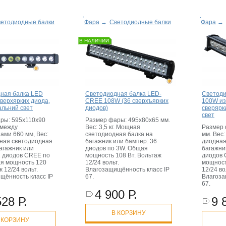
етодиодные балки
Фара
→
Светодиодные балки
Фара
→
В НАЛИЧИИ
ная балка LED
Светодиодная балка LED-
Светоди
верхярких диода,
CREE 108W (36 сверхъярких
100W из
альний свет
диодов)
сверярк
свет
ры: 595х110х90
Размер фары: 495х80х65 мм.
 между
Вес: 3,5 кг. Мощная
Размер 
ами 660 мм, Вес:
светодиодная балка на
мм. Вес:
щная светодиодная
багажник или бампер: 36
диодная
агажник или
диодов по 3W. Общая
багажни
2 диодов CREE по
мощность 108 Вт. Вольтаж
диодов 
я мощность 120
12/24 вольт.
мощност
ж 12/24 вольт.
Влагозащищённость класс IP
12/24 во
щённость класс IP
67.
Влагоза
67.
4 900 Р.
528 Р.
9 
В КОРЗИНУ
 КОРЗИНУ