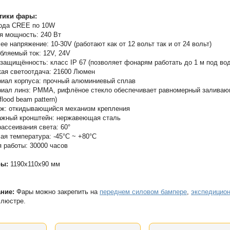
тики фары:
ода CREE по 10W
 мощность: 240 Вт
ее напряжение: 10-30V (работают как от 12 вольт так и от 24 вольт)
бляемый ток: 12V, 24V
защищённость: класс IP 67 (позволяет фонарям работать до 1 м под во
ая светоотдача: 21600 Люмен
иал корпуса: прочный алюминиевый сплав
иал линз: PMMA, рифлёное стекло обеспечивает равномерный залива
flood beam pattern)
ж: откидывающийся механизм крепления
жный кронштейн: нержавеющая сталь
рассеивания света: 60°
ая температура: -45°С ~ +80°С
 работы: 30000 часов
ры:
1190х110х90 мм
ние:
Фары можно закрепить на
переднем силовом бампере
,
экспедицио
 люстре.