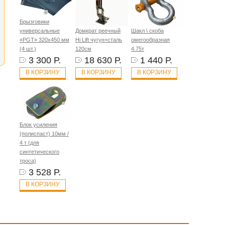
Брызговики
универсальные
Домкрат реечный
Шакл \ скоба
«PGT» 320х450 мм
Hi Lift чугун+сталь
омегообразная
(4 шт.)
120см
4.75т
3 300 Р.
18 630 Р.
1 440 Р.
В КОРЗИНУ
В КОРЗИНУ
В КОРЗИНУ
Блок усиления
(полиспаст) 10мм /
4 т (для
синтетического
троса)
3 528 Р.
В КОРЗИНУ