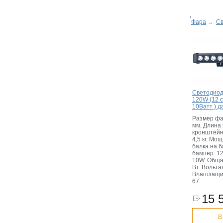
Фара
→
Св
Светодиод
120W (12 с
10Ватт ) д
Размер фа
мм, Длина
кронштейн
4,5 кг. Мо
балка на б
бампер: 1
10W. Обща
Вт. Вольта
Влагозащи
67.
15 
В