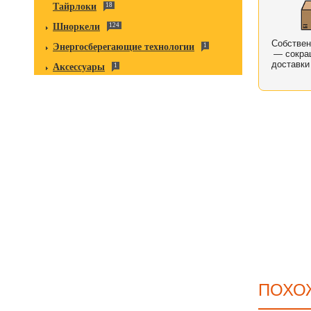
Тайрлоки
18
Шноркели
124
Собстве
Энергосберегающие технологии
1
— сокра
доставки
Аксессуары
1
ПОХО