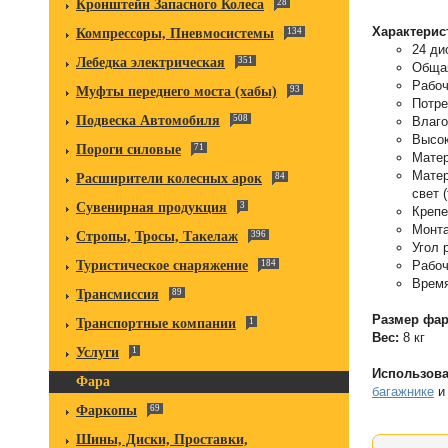
Кронштейн Запасного Колеса
28
Характерис
Компрессоры, Пневмосистемы
134
24 ди
Лебедка электрическая
351
Общая
Рабоч
Муфты переднего моста (хабы)
93
Потре
Подвеска Автомобиля
508
Влаго
Высок
Пороги силовые
71
Матер
Матер
Расширители колесных арок
84
свет (
Сувенирная продукция
3
Крепе
Монта
Стропы, Тросы, Такелаж
396
Угол 
Рабоч
Туристическое снаряжение
184
Время
Трансмиссия
89
Размер фа
Транспортные компании
1
Вес:
8 кг
Услуги
1
Использова
Фара
багажнике
и
Фаркопы
69
Шины, Диски, Проставки,