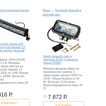
Светодиодные балки
Фара
→
Диодный дальний и
рабочий свет
одная балка LED
огнутая форма (10
их диода) дальний
Фара дальнего света
диодная 40 Вт (4 мощных
фары: 633х125х99
диода CREE)
 3,2 кг. Мощная
 фара-люстра на
Мощная диодная фара на
к или бампер: 10
багажник или бампер: 4
CREE по 10W. Общая
сверхъярких диода CREE по
ь 100Вт. Вольтаж
10 Вт. Общая мощность 40
льт.
Вт. Вольтаж 12/24 вольт.
щищённость класс IP
Влагозащищённость класс IP
67
816 Р.
7 872 Р.
В КОРЗИНУ
В КОРЗИНУ