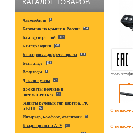
КАТАЛОГ ТОВАРОВ
Автомобиль
1
Багажник на крышу в России
234
Бампер передний
447
Бампер задний
367
Блокировка дифференциала
111
Боди лифт
130
Вездеходы
1
товар сертиф
Детали кузова
27
Домкраты реечные и
пневматические
64
Защиты рулевых тяг, картера, РК
и КПП
67
О возможно
Интерьер, комфорт, отопители
7
Квадроциклы и ATV
35
О возможно