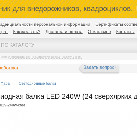
ник для внедорожников, квадроциклов.
П
иденциальности персональной информации
Сертификаты соотве
врат
Как заказать?
Доставка и оплата
О магазине
Контакты
имер:
Универсальные Расширители арок 3" (выступ 7,5 см)
Задать вопрос
работают
Фара
Светодиодные балки
иодная балка LED 240W (24 сверхярких д
-029-240w-cree