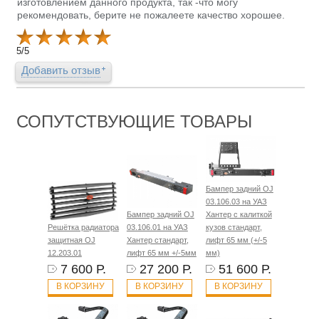
изготовлением данного продукта, так -что могу
рекомендовать, берите не пожалеете качество хорошее.
5
/
5
Добавить отзыв
СОПУТСТВУЮЩИЕ ТОВАРЫ
Бампер задний OJ
03.106.03 на УАЗ
Бампер задний OJ
Хантер с калиткой
Решётка радиатора
03.106.01 на УАЗ
кузов стандарт,
защитная OJ
Хантер стандарт,
лифт 65 мм (+/-5
12.203.01
лифт 65 мм +/-5мм
мм)
7 600 Р.
27 200 Р.
51 600 Р.
В КОРЗИНУ
В КОРЗИНУ
В КОРЗИНУ