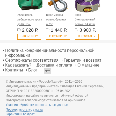
Удлинитель
Шакл \ скоба
Трос
лебедочного троса
омегообразная
буксировочный
до 6т. 15м.
4.75т
Telawei 14 т/9 м
2 028 Р.
1 440 Р.
3 900 Р.
В КОРЗИНУ
В КОРЗИНУ
В КОРЗИНУ
Политика конфиденциальности персональной
информации
Сертификаты соответствия
Гарантии и возврат
Как заказать?
Доставка и оплата
О магазине
Контакты
Блог
© Интернет-магазин «Podgotoffka.ru®», 2011—2026
Индивидуальный предприниматель Сивенцев Евгений Сергеевич,
ОГРНИП № 321183200020681 от 06.04.2021г.
Информация на сайте не является публичной офертой
Фотографии товаров могут отличаться от оригиналов
Условия обработки персональных данных
Проверить статус заказа
Гарантия и возврат