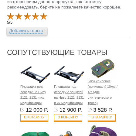
изготовлением данного продукта, так -что могу
рекомендовать, берите не пожалеете качество хорошее.
5
/
5
Добавить отзыв
СОПУТСТВУЮЩИЕ ТОВАРЫ
Блок усиления
Площадка под
Площадка под
(полиспаст) 10мм /
лебёдку на Ниву
лебёдку с защитой
4 т (для
2121, 2131 и их
на Ниву 2121, 2131
синтетического
модификации
и их модификации
троса)
12 000 Р.
12 900 Р.
3 528 Р.
В КОРЗИНУ
В КОРЗИНУ
В КОРЗИНУ