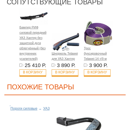
СОПУТСТВУЮЩИЕ ТОВАРЫ
Бампер РИФ
силовой передний
УАЗ Хантер без
защитной дуги
облегчённый (без
Трос
внутренних
Шноркель Telawei
буксировочный
усилителей)
для УАЗ Хантер
Telawei 14 т/9 м
25 410 Р.
3 890 Р.
3 900 Р.
В КОРЗИНУ
В КОРЗИНУ
В КОРЗИНУ
ПОХОЖИЕ ТОВАРЫ
Пороги силовые
→
УАЗ