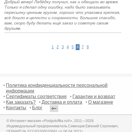
Добрый вечер! Лебёдку получил, как и обещали во время.
Только я сделал одну ошибку, надо было заказывать
пересылку ценным грузом, хорошо что упаковка крепкая,
всё дошло в целости и сохранности. Большое спасибо,
вам, скоро буду делать ещё заказ и советую своим
друзьям.
1
2
3
4
5
6
7
8
Политика конфиденциальности персональной
информации
Сертификаты соответствия
Гарантии и возврат
Как заказать?
Доставка и оплата
О магазине
Контакты
Блог
© Интернет-магазин «Podgotoffka.ru®», 2011—2026
Индивидуальный предприниматель Сивенцев Евгений Сергеевич,
ОГРНИП № 321183200020681 от 06.04.2021г.