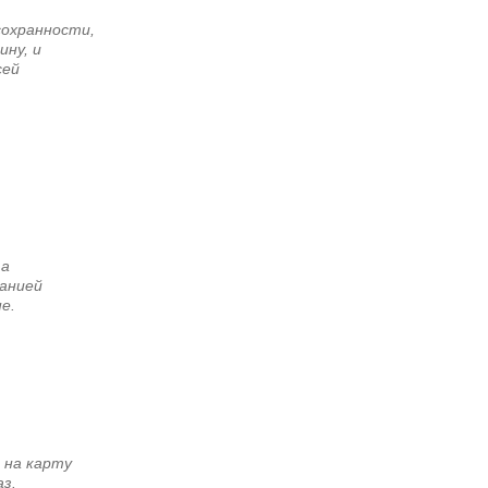
сохранности,
ину, и
сей
та
панией
е.
м на карту
аз.