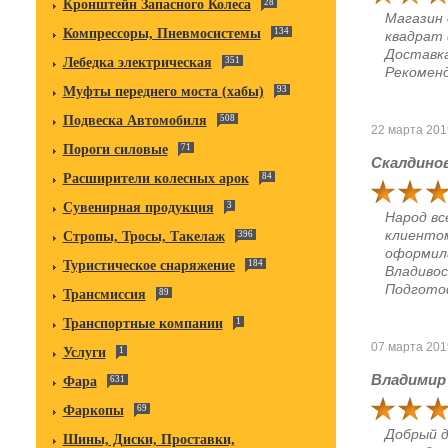
Кронштейн Запасного Колеса
28
Магазин 
Компрессоры, Пневмосистемы
134
квадрат 
Доставка
Лебедка электрическая
351
Рекоменд
Муфты переднего моста (хабы)
93
Подвеска Автомобиля
508
22 марта 201
Пороги силовые
71
Скалдино
Расширители колесных арок
84
Сувенирная продукция
3
Народ вс
клиентом
Стропы, Тросы, Такелаж
396
оформила
Туристическое снаряжение
184
Владивос
Подгото
Трансмиссия
89
Транспортные компании
1
07 марта 201
Услуги
1
Владимир
Фара
631
Фаркопы
69
Добрый д
Шины, Диски, Проставки,