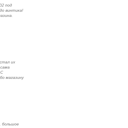
02 под
до винтика!
азина.
 стал их
 сама
.С
ибо магазину
. большое