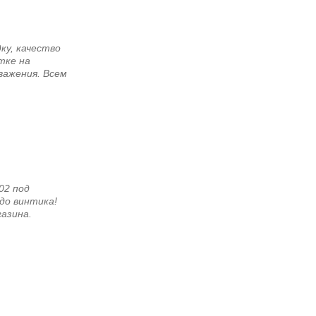
ку, качество
тке на
важения. Всем
02 под
до винтика!
азина.