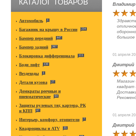
КАТАЛОГ ТОВАРОВ
Владимир
Здравств
Автомобиль
1
отличное
Багажник на крышу в России
234
оборонно
большое 
Бампер передний
447
Бампер задний
367
01 апреля 2
Блокировка дифференциала
111
Дмитрий
Боди лифт
130
Вездеходы
1
Магазин 
Детали кузова
27
квадрат 
Домкраты реечные и
Доставка
пневматические
64
Рекоменд
Защиты рулевых тяг, картера, РК
и КПП
67
01 апреля 2
Интерьер, комфорт, отопители
7
Дмитрий
Квадроциклы и ATV
35