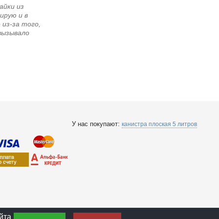
айки из
ирую и в
 из-за того,
 вызывало
У нас покупают:
канистра плоская 5 литров
йта