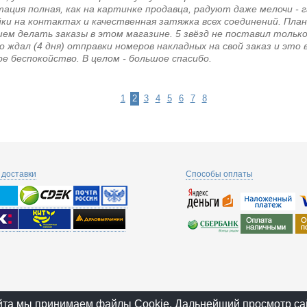
ация полная, как на картинке продавца, радуют даже мелочи - г
ки на контактах и качественная затяжка всех соединений. План
ем делать заказы в этом магазине. 5 звёзд не поставил только
о ждал (4 дня) отправки номеров накладных на свой заказ и это
е беспокойство. В целом - большое спасибо.
1
2
3
4
5
6
7
8
доставки
Способы оплаты
йта мы принимаем файлы Cookie. Дальнейший просмотр са