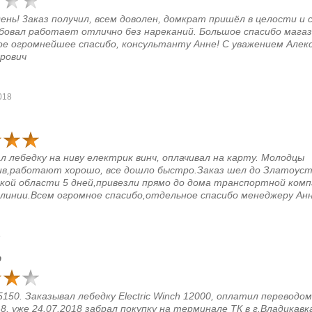
ень! 3аказ получил, всем доволен, домкрат пришёл в целости и 
бовал работает отлично без нареканий. Большое спасибо магаз
е огромнейшее спасибо, консультанту Анне! С уважением Алек
рович
018
л лебедку на ниву електрик винч, оплачивал на карту. Молодцы
ив,работают хорошо, все дошло быстро.Заказ шел до Златоус
кой области 5 дней,привезли прямо до дома транспортной ком
линии.Всем огромное спасибо,отдельное спасибо менеджеру Анн
8
р
5150. Заказывал лебедку Electric Winch 12000, оплатил переводо
18, уже 24.07.2018 забрал покупку на терминале ТК в г.Владикавк