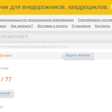
ник для внедорожников, квадроциклов.
П
иденциальности персональной информации
Сертификаты соотве
врат
Как заказать?
Доставка и оплата
О магазине
Контакты
имер:
Универсальные Расширители арок 3" (выступ 7,5 см)
Задать вопрос
аботают
тзывы
/ 77
 отзыв
019