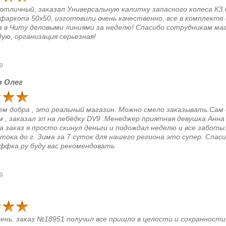
отличный, заказал Универсальную калитку запасного колеса КЗ.
фаркопа 50х50, изготовили очень качественно, все в комплекте 
 в Читу деловыми линиями за неделю! Спасибо сотрудникам маг
ую, организация серьезная!
9
в Олег
ем добра , это реальный магазин. Можно смело заказывать.Сам
 , заказал зп на лебёдку DV9 .Менеджер приятная девушка Анна
 заказ я просто скинул деньги и подождал неделю и все заботы
тока до г. Зима за 7 суток для нашего региона это супер. Спас
ффка.ру буду вас рекомендовать
9
ень. заказ №18951 получил все пришло в целости и сохранности