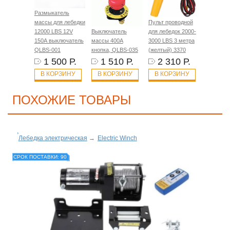
Размыкатель
массы для лебедки
Пульт проводной
12000 LBS 12V
Выключатель
для лебедок 2000-
150А выключатель
массы 400A
3000 LBS 3 метра
QLBS-001
кнопка, QLBS-035
(желтый) 3370
1 500 Р.
1 510 Р.
2 310 Р.
В КОРЗИНУ
В КОРЗИНУ
В КОРЗИНУ
ПОХОЖИЕ ТОВАРЫ
Лебедка электрическая
→
Electric Winch
СРОК ПОСТАВКИ: 90