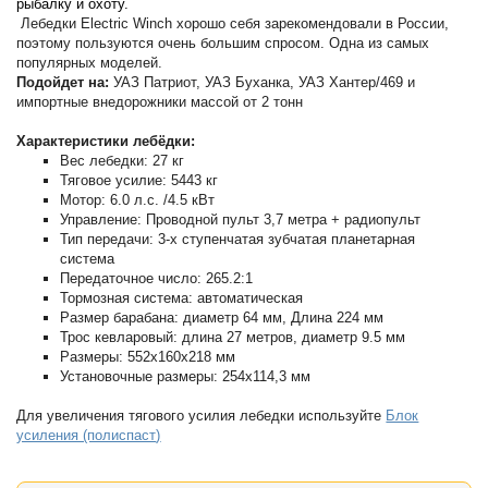
рыбалку и охоту.
Лебедки Electric Winch хорошо себя зарекомендовали в России,
поэтому пользуются очень большим спросом. Одна из самых
популярных моделей.
Подойдет на:
УАЗ Патриот, УАЗ Буханка, УАЗ Хантер/469 и
импортные внедорожники массой от 2 тонн
Характеристики лебёдки:
Вес лебедки: 27 кг
Тяговое усилие: 5443 кг
Мотор: 6.0 л.с. /4.5 кВт
Управлениe: Проводной пульт 3,7 метра + радиопульт
Тип передачи: 3-х ступенчатая зубчатая планетарная
система
Передаточное число: 265.2:1
Тормозная система: автоматическая
Размер барабана: диаметр 64 мм, Длина 224 мм
Трос кевларовый: длина 27 метров, диаметр 9.5 мм
Размеры: 552x160x218 мм
Установочные размеры: 254x114,3 мм
Для увеличения тягового усилия лебедки используйте
Блок
усиления (полиспаст
)