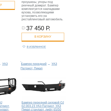
проушины, упоры под
НУ
реечный домкрат. Бампер
комплектуется накладками
кузова, позволяющими
установить его на
рестайлинговый автомобиль.
37 450 Р.
В КОРЗИНУ
В ИЗБРАННОЕ
→
УАЗ
Бампер передний
→
УАЗ
Патриот, Пикап
OJ
Бампер передний силовой OJ
атриот,
02.003.23 УАЗ Патриот, УАЗ
ндарт,
Пикап стандарт, лифт 65/50