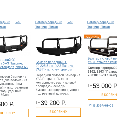
редний
→
УАЗ
Бампер передний
→
УАЗ
Бампер передний
икап
Патриот, Пикап
Патриот, Пикап
ПОД ЗАКАЗ
Бампер силовой п
редний OJ
УАЗ Патриот с кен
Бампер передний OJ
на УАЗ Патриот,
02.225.51 на УАЗ Патриот,
 стандарт, лифт 65
Бампер передний 
УАЗ Пикап с кенгурином
3162, 3163 "Патри
2803010-VD с кен
Передний силовой бампер на
ловой бампер на
УАЗ Патриот, Пикап с
от, два положения
кенгурином с вертикальной
установки (под
53 000 Р
площадкой лебёдки,
ый и лифтованный
буксирные проушины, упоры
узов), удобный
под реечный домкрат.
В КОРЗИ
ебёдке
39 200 Р.
600 Р.
В ИЗБРАННОЕ
В КОРЗИНУ
 КОРЗИНУ