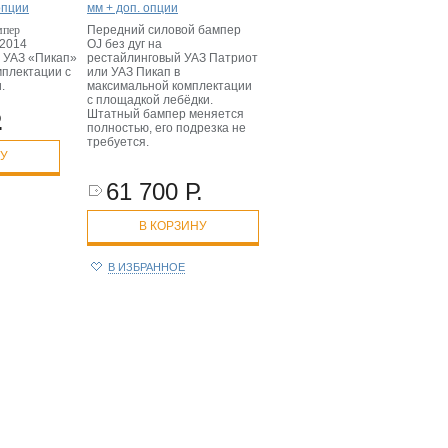
опции
мм + доп. опции
мпер
Передний силовой бампер
 2014
OJ без дуг на
 УАЗ «Пикап»
рестайлинговый УАЗ Патриот
мплектации с
или УАЗ Пикап в
и.
максимальной комплектации
с площадкой лебёдки.
Штатный бампер меняется
.
полностью, его подрезка не
требуется.
НУ
61 700 Р.
В КОРЗИНУ
В ИЗБРАННОЕ