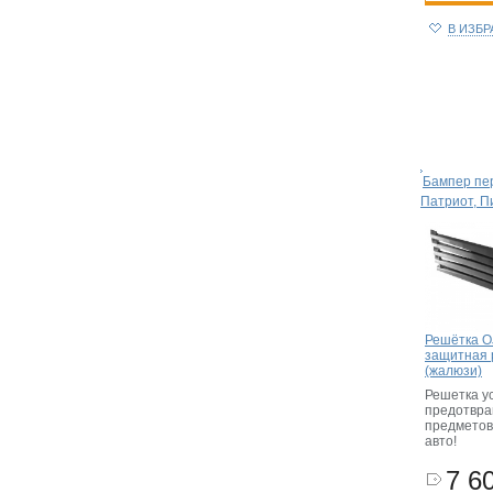
В ИЗБ
Бампер пе
Патриот, П
Решётка O
защитная 
(жалюзи)
Решетка у
предотвра
предметов
авто!
7 60