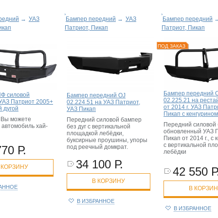
редний
→
УАЗ
Бампер передний
→
УАЗ
Бампер передний
икап
Патриот, Пикап
Патриот, Пикап
ПОД ЗАКАЗ
Бампер передний 
Ф силовой
Бампер передний OJ
02.225.21 на рест
УАЗ Патриот 2005+
02.224.51 на УАЗ Патриот,
от 2014 г. УАЗ Патр
й дугой
УАЗ Пикап
Пикап с кенгурином
 Вы можете
Передний силовой бампер
Передний силовой 
 автомобиль хай-
без дуг с вертикальной
обновленный УАЗ П
площадкой лебёдки,
Пикап от 2014 г., с
буксирные проушины, упоры
с вертикальной пл
770 Р.
под реечный домкрат.
лебёдки
34 100 Р.
 КОРЗИНУ
42 550 Р
В КОРЗИНУ
РАННОЕ
В КОРЗИ
В ИЗБРАННОЕ
В ИЗБРАННОЕ