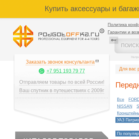
Купить аксессуары и багаж
Политика конф
Гарантии и воз
Напр
Заказать звонок консультанта
Для вас 
+7 951 193 79 77
Отправляем товары по всей России!
Перед
Ваш спутник в путешествиях с 2009г
Все
FOR
NISSAN
Кронштейн
УАЗ Патрио
По популяр