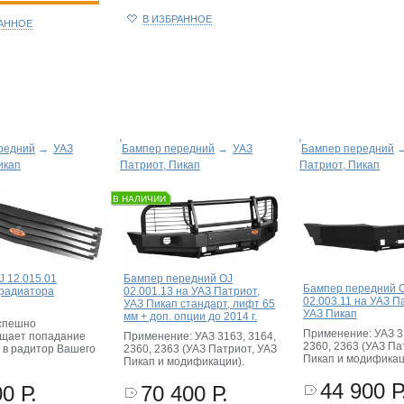
В ИЗБРАННОЕ
РАННОЕ
редний
→
УАЗ
Бампер передний
→
УАЗ
Бампер передний
икап
Патриот, Пикап
Патриот, Пикап
В НАЛИЧИИ
J 12.015.01
Бампер передний OJ
Бампер передний 
радиатора
02.001.13 на УАЗ Патриот,
02.003.11 на УАЗ П
УАЗ Пикап стандарт, лифт 65
УАЗ Пикап
мм + доп. опции до 2014 г.
спешно
Применение: УАЗ 3
щает попадание
Применение: УАЗ 3163, 3164,
2360, 2363 (УАЗ Па
 в радитор Вашего
2360, 2363 (УАЗ Патриот, УАЗ
Пикап и модификац
Пикап и модификации).
44 900 Р
0 Р.
70 400 Р.