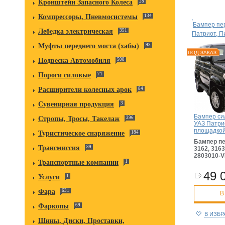
Кронштейн Запасного Колеса
28
Компрессоры, Пневмосистемы
134
Бампер пе
Лебедка электрическая
351
Патриот, П
Муфты переднего моста (хабы)
93
ПОД ЗАКАЗ
Подвеска Автомобиля
508
Пороги силовые
71
Расширители колесных арок
84
Сувенирная продукция
3
Бампер си
Стропы, Тросы, Такелаж
396
УАЗ Патри
площадкой
Туристическое снаряжение
184
Бампер пе
Трансмиссия
89
3162, 316
2803010-V
Транспортные компании
1
49 
Услуги
1
Фара
631
В
Фаркопы
69
В ИЗБ
Шины, Диски, Проставки,