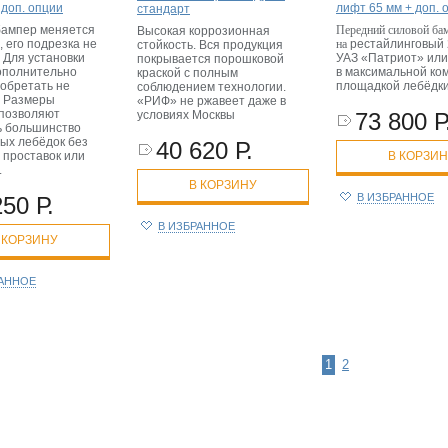
 доп. опции
лифт 65 мм + доп. 
стандарт
ампер меняется
Передний силовой ба
Высокая коррозионная
 его подрезка не
на
рестайлинговый
стойкость. Вся продукция
 Для установки
УАЗ «Патриот» или
покрывается порошковой
ополнительно
в максимальной ко
краской с полным
иобретать не
площадкой лебёдк
соблюдением технологии.
. Размеры
«РИФ» не ржавеет даже в
позволяют
73 800 Р
условиях Москвы
ь большинство
ых лебёдок без
40 620 Р.
 проставок или
В КОРЗИ
.
В КОРЗИНУ
В ИЗБРАННОЕ
250 Р.
В ИЗБРАННОЕ
 КОРЗИНУ
РАННОЕ
1
2