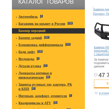
КАТАЛОГ ТОВАРОВ
Бампер пе
Патриот, П
Автомобиль
1
Багажник на крышу в России
234
Бампер передний
Бампер задний
367
Блокировка дифференциала
111
Бампер РИ
передний 
Боди лифт
130
с защитно
Вездеходы
1
За бампер
поднимать
Детали кузова
27
джеком
Домкраты реечные и
47 
пневматические
64
В
Защиты рулевых тяг, картера, РК
и КПП
67
В ИЗБ
Интерьер, комфорт, отопители
7
Квадроциклы и ATV
35