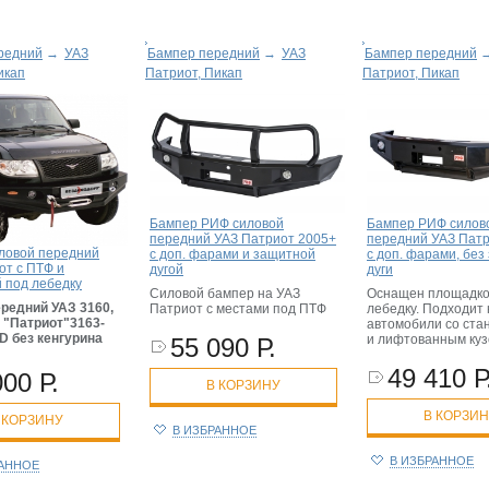
редний
→
УАЗ
Бампер передний
→
УАЗ
Бампер передний
икап
Патриот, Пикап
Патриот, Пикап
Бампер РИФ силовой
Бампер РИФ силов
передний УАЗ Патриот 2005+
передний УАЗ Патр
ловой передний
с доп. фарами и защитной
с доп. фарами, без
от с ПТФ и
дугой
дуги
 под лебедку
Силовой бампер на УАЗ
Оснащен площадко
редний УАЗ 3160,
Патриот с местами под ПТФ
лебедку. Подходит 
3 "Патриот"3163-
автомобили со ст
D без кенгурина
и лифтованным куз
55 090 Р.
49 410 Р
000 Р.
В КОРЗИНУ
В КОРЗИ
 КОРЗИНУ
В ИЗБРАННОЕ
В ИЗБРАННОЕ
РАННОЕ