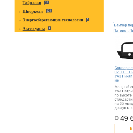
Тайрлоки
18
Шноркели
124
Энергосберегающие технологии
1
Бампер пе
Аксессуары
1
Патриот, П
Бампер пе
02.001.11 
УАЗ Пикап
мм
Мощный си
УАЗ Патри
по высоте 
стандартн
на 65 мм к
доступ к л
49 
В