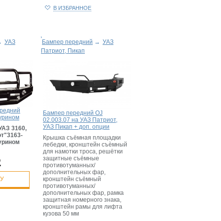
В ИЗБРАННОЕ
→
УАЗ
Бампер передний
→
УАЗ
Патриот, Пикап
ередний
Бампер передний OJ
гурином
02.003.07 на УАЗ Патриот,
УАЗ Пикап + доп. опции
УАЗ 3160,
от"3163-
Крышка съёмная площадки
гурином
лебедки, кронштейн съѐмный
для намотки троса, решётки
защитные съёмные
.
противотуманных/
дополнительных фар,
НУ
кронштейн съёмный
противотуманных/
дополнительных фар, рамка
защитная номерного знака,
кронштейн рамы для лифта
кузова 50 мм