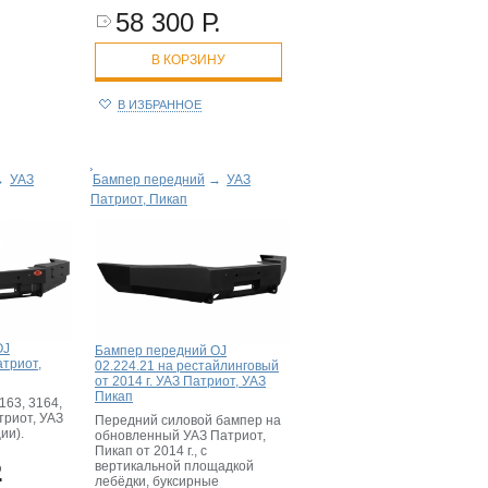
58 300 Р.
В КОРЗИНУ
В ИЗБРАННОЕ
→
УАЗ
Бампер передний
→
УАЗ
Патриот, Пикап
OJ
Бампер передний OJ
атриот,
02.224.21 на рестайлинговый
от 2014 г. УАЗ Патриот, УАЗ
Пикап
163, 3164,
триот, УАЗ
Передний силовой бампер на
ии).
обновленный УАЗ Патриот,
Пикап от 2014 г., с
.
вертикальной площадкой
лебёдки, буксирные