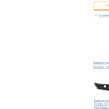
В
В ИЗБ
Бампер пе
Патриот, П
Бампер пе
02.003.21 
УАЗ Пикап