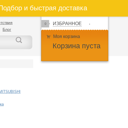
одбор и быстрая доставка
тствия
ИЗБРАННОЕ
0
Блог
Моя корзина
Корзина пуста
MITSUBISHI
ка