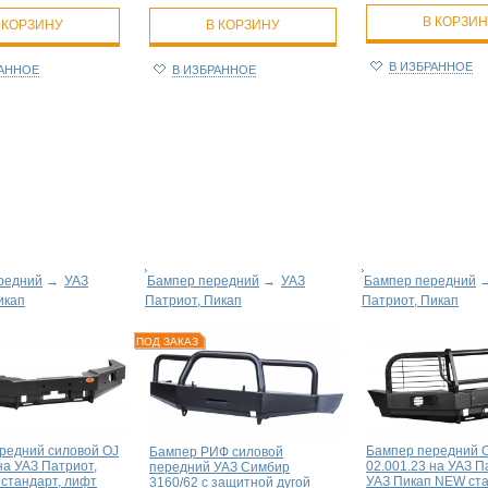
В КОРЗИ
 КОРЗИНУ
В КОРЗИНУ
В ИЗБРАННОЕ
РАННОЕ
В ИЗБРАННОЕ
редний
→
УАЗ
Бампер передний
→
УАЗ
Бампер передний
икап
Патриот, Пикап
Патриот, Пикап
ПОД ЗАКАЗ
редний силовой OJ
Бампер передний 
Бампер РИФ силовой
на УАЗ Патриот,
02.001.23 на УАЗ П
передний УАЗ Симбир
 стандарт, лифт
УАЗ Пикап NEW ста
3160/62 с защитной дугой