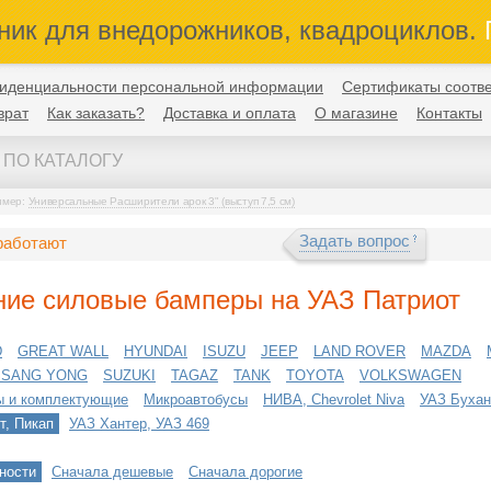
ник для внедорожников, квадроциклов.
П
иденциальности персональной информации
Сертификаты соотве
врат
Как заказать?
Доставка и оплата
О магазине
Контакты
имер:
Универсальные Расширители арок 3" (выступ 7,5 см)
Задать вопрос
работают
ние силовые бамперы на УАЗ Патриот
D
GREAT WALL
HYUNDAI
ISUZU
JEEP
LAND ROVER
MAZDA
SSANG YONG
SUZUKI
TAGAZ
TANK
TOYOTA
VOLKSWAGEN
ы и комплектующие
Микроавтобусы
НИВА, Chevrolet Niva
УАЗ Бухан
т, Пикап
УАЗ Хантер, УАЗ 469
ности
Сначала дешевые
Сначала дорогие