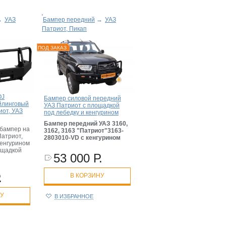
→
УАЗ
Бампер передний
→
УАЗ
Патриот, Пикап
ПОД ЗАКАЗ
OJ
Бампер силовой передний
айлинговый
УАЗ Патриот с площадкой
иот, УАЗ
под лебедку и кенгурином
Бампер передний УАЗ 3160,
бампер на
3162, 3163 "Патриот"3163-
атриот,
2803010-VD с кенгурином
 кенгурином
ощадкой
53 000 Р.
.
В КОРЗИНУ
НУ
В ИЗБРАННОЕ