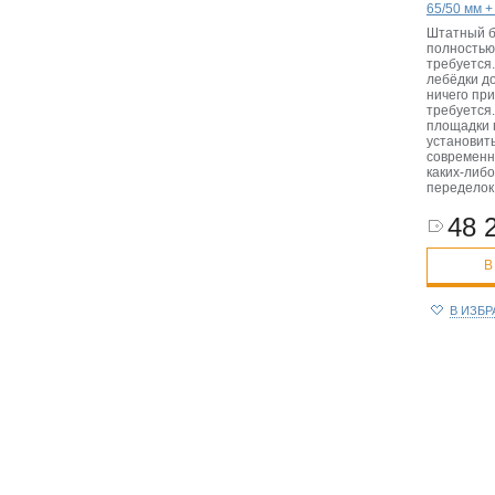
65/50 мм +
Штатный б
полностью,
требуется.
лебёдки д
ничего пр
требуется
площадки 
установит
современн
каких-либо
переделок
48 
В
В ИЗБ