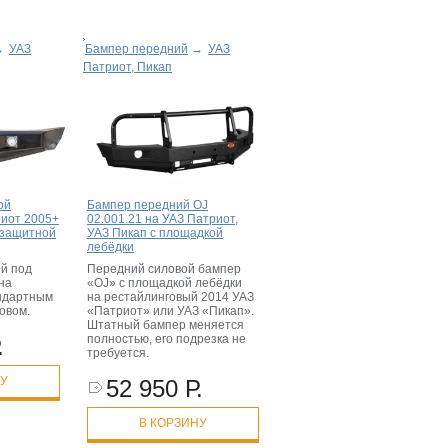
→
УАЗ
Бампер передний
→
УАЗ
Патриот, Пикап
ой
Бампер передний OJ
иот 2005+
02.001.21 на УАЗ Патриот,
 защитной
УАЗ Пикап с площадкой
лебёдки
й под
Передний силовой бампер
на
«OJ» с площадкой лебёдки
андартным
на рестайлинговый 2014 УАЗ
овом.
«Патриот» или УАЗ «Пикап».
Штатный бампер меняется
полностью, его подрезка не
.
требуется.
НУ
52 950 Р.
В КОРЗИНУ