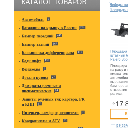
КАТАЛОГ ТОВАРОВ
Лебедка эл
Площадки 
Автомобиль
1
Багажник на крышу в России
234
Бампер передний
447
Бампер задний
367
Площадка 
Блокировка дифференциала
111
штатный б
Pajero Spo
Боди лифт
130
Площадка 
Вездеходы
1
на раму и 
вмешатель
Детали кузова
27
автомобил
вырезания
Домкраты реечные и
бампере а
отверстия
пневматические
64
ролики.
Защиты рулевых тяг, картера, РК
17 
и КПП
67
Интерьер, комфорт, отопители
7
В
Квадроциклы и ATV
35
В ИЗБ