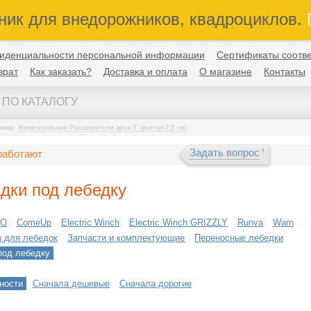
ник для внедорожников, квадроциклов.
П
иденциальности персональной информации
Сертификаты соотве
врат
Как заказать?
Доставка и оплата
О магазине
Контакты
имер:
Универсальные Расширители арок 3" (выступ 7,5 см)
Задать вопрос
работают
дки под лебедку
VO
ComeUp
Electric Winch
Electric Winch GRIZZLY
Runva
Warn
 для лебедок
Запчасти и комплектующие
Переносные лебедки
под лебедку
ности
Сначала дешевые
Сначала дорогие