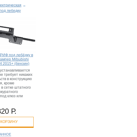
ектрическая
→
под лебедку
РИФ под лебёдку в
ампер Mitsubishi
rt 2015+ (бензин)
устанавливается
не требует никаких
ств в конструкцию
я, кроме
 в сетке штатного
ккуратного
 под клюз или
820 Р.
 КОРЗИНУ
РАННОЕ