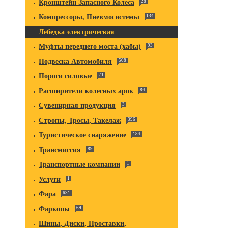
Кронштейн Запасного Колеса
28
Компрессоры, Пневмосистемы
134
Лебедка электрическая
Муфты переднего моста (хабы)
93
Подвеска Автомобиля
508
Пороги силовые
71
Расширители колесных арок
84
Сувенирная продукция
3
Стропы, Тросы, Такелаж
396
Туристическое снаряжение
184
Трансмиссия
89
Транспортные компании
1
Услуги
1
Фара
631
Фаркопы
69
Шины, Диски, Проставки,