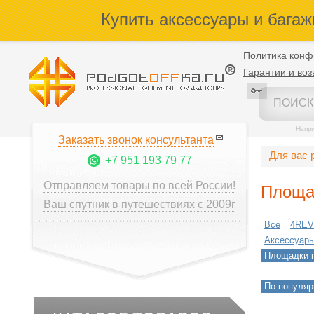
Купить аксессуары и багаж
Политика конф
Гарантии и воз
Напр
Заказать звонок консультанта
Для вас 
+7 951 193 79 77
Отправляем товары по всей России!
Площа
Ваш спутник в путешествиях с 2009г
Все
4RE
Аксессуары
Площадки 
По популяр