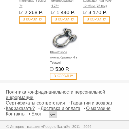
(полиспаст) 10мм
омегообразная
корозащитная РИФ
7т
4.75т
12 т/3 м (75 мм)
2 268 Р.
1 440 Р.
3 170 Р.
В КОРЗИНУ
В КОРЗИНУ
В КОРЗИНУ
Шакл/скоба
омегаобразная 4 т
Telawei
530 Р.
В КОРЗИНУ
Политика конфиденциальности персональной
информации
Сертификаты соответствия
Гарантии и возврат
Как заказать?
Доставка и оплата
О магазине
Контакты
Блог
© Интернет-магазин «Podgotoffka.ru®», 2011—2026