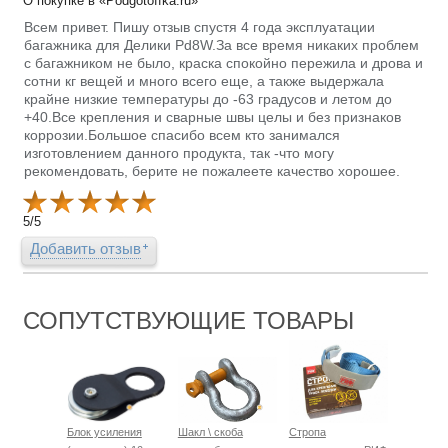
О покупке в «Podgotoffka.ru»
Всем привет. Пишу отзыв спустя 4 года эксплуатации
багажника для Делики Pd8W.За все время никаких проблем
с багажником не было, краска спокойно пережила и дрова и
сотни кг вещей и много всего еще, а также выдержала
крайне низкие температуры до -63 градусов и летом до
+40.Все крепления и сварные швы целы и без признаков
коррозии.Большое спасибо всем кто занимался
изготовлением данного продукта, так -что могу
рекомендовать, берите не пожалеете качество хорошее.
5
/
5
Добавить отзыв
СОПУТСТВУЮЩИЕ ТОВАРЫ
Блок усиления
Шакл \ скоба
Стропа