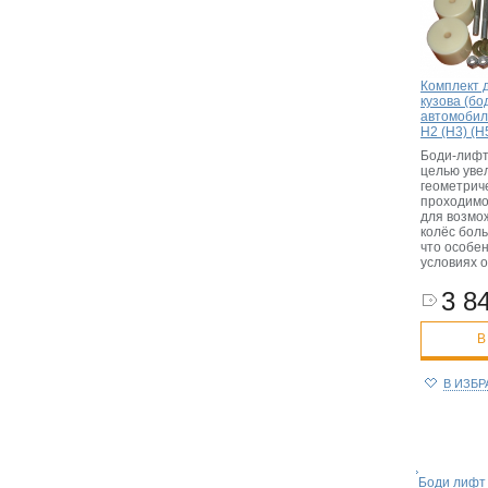
Комплект 
кузова (бо
автомобили
H2 (H3) (H
Боди-лифт
целью уве
геометрич
проходимо
для возмо
колёс бол
что особен
условиях 
3 84
В
В ИЗБ
Боди лифт