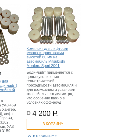
Комплект для лифтовки
кузова с проставками
высотой 60 мм на
автомобиль Mitsubishi
Montero Sport 2001
Боди-лифт применяется с
целью увеличения
геометрической
к для
проходимости автомобиля и
оди-лифт)
для возможности установки
омобилей
колёс большего диаметра,
что особенно важно в
та
условиях офф-роуд
а УАЗ 469
5 Хантер,
4 200 Р.
6), лифт
Евро 4),
3162,
В КОРЗИНУ
кап, УАЗ
З 3159
В ИЗБРАННОЕ