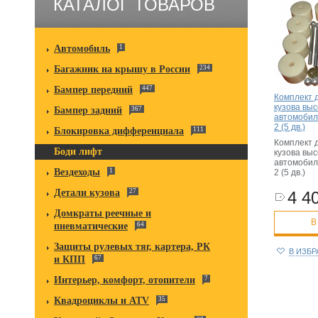
КАТАЛОГ ТОВАРОВ
Автомобиль
1
Багажник на крышу в России
234
Бампер передний
447
Комплект 
кузова выс
Бампер задний
367
автомобиль
2 (5 дв.)
Блокировка дифференциала
111
Комплект 
Боди лифт
кузова выс
автомобиль
Вездеходы
1
2 (5 дв.)
Детали кузова
27
4 40
Домкраты реечные и
В
пневматические
64
Защиты рулевых тяг, картера, РК
В ИЗБ
и КПП
67
Интерьер, комфорт, отопители
7
Квадроциклы и ATV
35