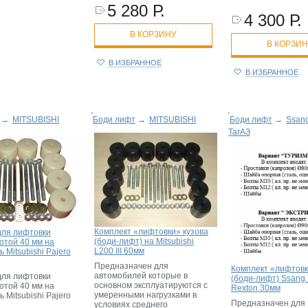
5 280 Р.
4 300 Р.
В КОРЗИНУ
В КОРЗИ
В ИЗБРАННОЕ
В ИЗБРАННОЕ
→
MITSUBISHI
Боди лифт
→
MITSUBISHI
Боди лифт
→
Ssang
ТагАЗ
Комплект «лифтовки» кузова
для лифтовки
(боди-лифт) на Mitsubishi
отой 40 мм на
L200 III 60мм
 Mitsubishi Pajero
Предназначен для
Комплект «лифтовк
автомобилей которые в
для лифтовки
(боди-лифт) Ssang
основном эксплуатируются с
отой 40 мм на
Rexton 30мм
умеренными нагрузками в
 Mitsubishi Pajero
Предназначен для
условиях среднего