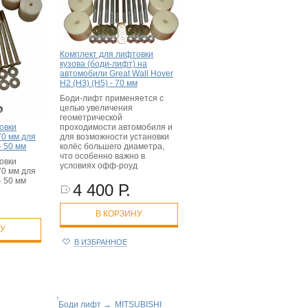
Комплект для лифтовки
кузова (боди-лифт) на
автомобили Great Wall Hover
H2 (H3) (H5) - 70 мм
Боди-лифт применяется с
целью увеличения
геометрической
проходимости автомобиля и
овки
для возможности установки
70 мм для
колёс большего диаметра,
- 50 мм
что особенно важно в
овки
условиях офф-роуд
70 мм для
- 50 мм
4 400 Р.
В КОРЗИНУ
НУ
В ИЗБРАННОЕ
Боди лифт
→
MITSUBISHI