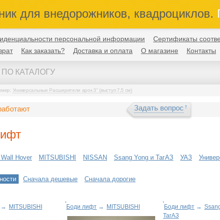
ник для внедорожников, квадроциклов.
П
иденциальности персональной информации
Сертификаты соотве
врат
Как заказать?
Доставка и оплата
О магазине
Контакты
имер:
Универсальные Расширители арок 3" (выступ 7,5 см)
Задать вопрос
работают
лифт
 Wall Hover
MITSUBISHI
NISSAN
Ssang Yong и ТагАЗ
УАЗ
Униве
ности
Сначала дешевые
Сначала дорогие
→
MITSUBISHI
Боди лифт
→
MITSUBISHI
Боди лифт
→
Ssang
ТагАЗ