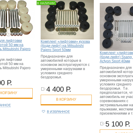
В НАЛИЧИИ
для лифтовки
Комплект «лифтовки» кузова
отой 50 мм на
(боди-лифт) на Mitsubishi
 Mitsubishi Pajero
Pajero Sport 50мм
Комплект «лифтовк
Предназначен для
(боди-лифт) Ssang
для лифтовки
автомобилей которые в
Actyon Sport 40мм
отой 50 мм на
основном эксплуатируются с
Предназначен для
 Mitsubishi Pajero
умеренными нагрузками в
автомобилей котор
условиях среднего
основном эксплуат
бездорожья.
умеренными нагруз
0 Р.
условиях среднего
4 400 Р.
бездорожья. Т.е.
предполагается, чт
 КОРЗИНУ
автомобиль не учас
В КОРЗИНУ
соревнованиях с
экстримальными на
РАННОЕ
прыжками, жестким
В ИЗБРАННОЕ
приземлениями и т
5 100 Р.