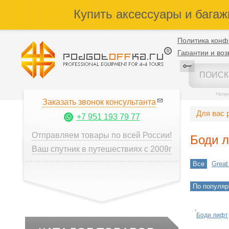
Купить аксессуары и багаж
Политика конф
Гарантии и воз
Напр
Заказать звонок консультанта
Для вас 
+7 951 193 79 77
Отправляем товары по всей России!
Боди 
Ваш спутник в путешествиях с 2009г
Все
Great
По популяр
Боди лифт