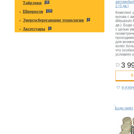
автомобиль
Тайрлоки
18
2 (3 дв.)
Шноркели
124
Комплект 
кузова с 
Энергосберегающие технологии
1
Mitsubishi 
дв.). Бод
Аксессуары
1
с целью у
геометрич
проходимо
для возмо
колёс бол
что особен
условиях 
3 99
В
В ИЗБ
Боди лифт