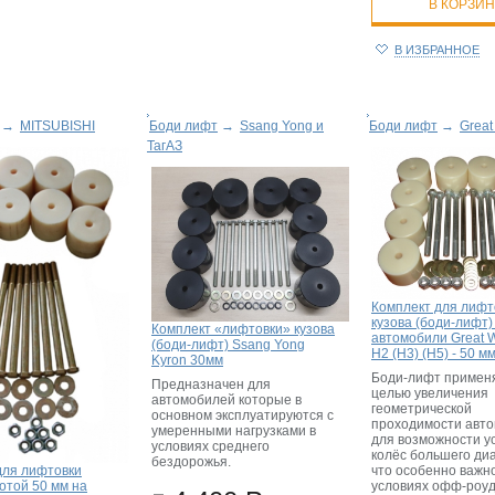
В КОРЗИ
В ИЗБРАННОЕ
→
MITSUBISHI
Боди лифт
→
Ssang Yong и
Боди лифт
→
Great
ТагАЗ
Комплект для лифт
кузова (боди-лифт)
Комплект «лифтовки» кузова
автомобили Great W
(боди-лифт) Ssang Yong
H2 (H3) (H5) - 50 м
Kyron 30мм
Боди-лифт применя
Предназначен для
целью увеличения
автомобилей которые в
геометрической
основном эксплуатируются с
проходимости авто
умеренными нагрузками в
для возможности у
условиях среднего
колёс большего ди
бездорожья.
что особенно важно
для лифтовки
условиях офф-роу
отой 50 мм на