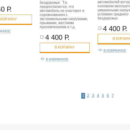
автомобилей котор
бездорожья. Т.е.
основном эксплуат
предполагается, что
0 Р.
умеренными нагруз
автомобиль не участвует в
условиях среднего
соревнованиях с
бездорожья.
экстримальными нагрузками,
 КОРЗИНУ
прыжками, жесткими
4 400 Р.
приземлениями и т.д.
РАННОЕ
4 400 Р.
В КОРЗИ
В КОРЗИНУ
В ИЗБРАННОЕ
В ИЗБРАННОЕ
1
2
3
4
5
6
7