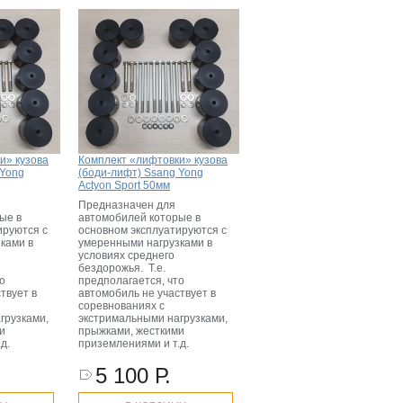
и» кузова
Комплект «лифтовки» кузова
 Yong
(боди-лифт) Ssang Yong
Actyon Sport 50мм
Предназначен для
ые в
автомобилей которые в
ируются с
основном эксплуатируются с
ками в
умеренными нагрузками в
условиях среднего
бездорожья. Т.е.
о
предполагается, что
твует в
автомобиль не участвует в
соревнованиях с
грузками,
экстримальными нагрузками,
и
прыжками, жесткими
.д.
приземлениями и т.д.
5 100 Р.