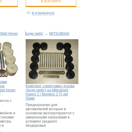
НУ
В КОРЗИНУ
В ИЗБРАННОЕ
 Wall Hover
Боди лифт
→
MITSUBISHI
овки
 на
Комплект «лифтовки» кузова
all Hover
(боди-лифт) на Mitsubishi
м
Pajero 2 / Montero 2 (5 дв)
50мм
ется с
Предназначен для
автомобилей которые в
мобиля и
основном эксплуатируются с
становки
умеренными нагрузками в
аметра,
условиях среднего
 в
бездорожья.
д