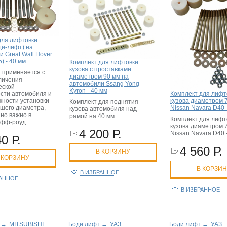
для лифтовки
ди-лифт) на
 Great Wall Hover
5) - 40 мм
Комплект для лифтовки
кузова с проставками
 применяется с
диаметром 90 мм на
личения
автомобили Ssang Yong
еской
Kyron - 40 мм
сти автомобиля и
Комплект для лифт
жности установки
кузова диаметром 
Комплект для поднятия
ьшего диаметра,
Nissan Navara D40 
кузова автомобиля над
но важно в
рамой на 40 мм.
Комплект для лифт
офф-роуд
кузова диаметром 
4 200 Р.
Nissan Navara D40 
0 Р.
4 560 Р.
В КОРЗИНУ
 КОРЗИНУ
В КОРЗИ
В ИЗБРАННОЕ
РАННОЕ
В ИЗБРАННОЕ
→
MITSUBISHI
Боди лифт
→
УАЗ
Боди лифт
→
УАЗ