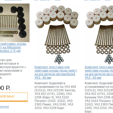
«лифтовки» кузова
) на Mitsubishi
Montero 2 (5 дв)
чен для
ей которые в
Комплект проставок для
Комплект проставо
эксплуатируются с
лифтовки кузова (боди-лифт)
лифтовки кузова (б
и нагрузками в
на все модели автомобилей
на все модели авт
среднего
УАЗ - 80 мм
УАЗ - 60 мм
ья.
Комплект бодилифта
Комплект бодилиф
0 Р.
устанавливается на УАЗ 469
устанавливается н
(31512), УАЗ 315195 Хантер,
(31512), УАЗ 31519
УАЗ 452 (3741, 2206), УАЗ
УАЗ 452 (3741, 220
 КОРЗИНУ
2206 (Евро 4), УАЗ 3163
Буханки УАЗ 2206 (
Патриот (3162, 3162), УАЗ
УАЗ 3163 Патриот (
2363 Пикап, УАЗ 3160, УАЗ
3162), УАЗ 2363 Пи
РАННОЕ
3153, УАЗ 3159 Барс
3160, УАЗ 3153, УА
Барс