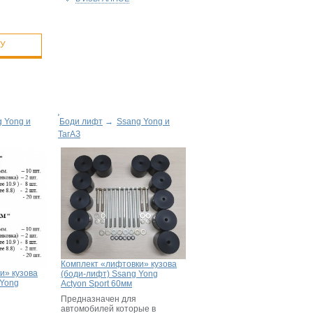
НУ
 Yong и
Боди лифт
→
Ssang Yong и
ТагАЗ
Комплект «лифтовки» кузова
и» кузова
(боди-лифт) Ssang Yong
 Yong
Actyon Sport 60мм
Предназначен для
автомобилей которые в