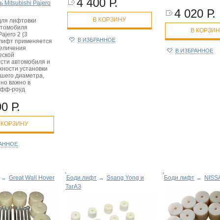
4 400 Р.
 Mitsubishi Pajero
4 020 Р.
В КОРЗИНУ
для лифтовки
автомобиля
В КОРЗИ
Pajero 2 (3
В ИЗБРАННОЕ
и-лифт применяется
величения
В ИЗБРАННОЕ
еской
сти автомобиля и
жности установки
ьшего диаметра,
но важно в
офф-роуд
0 Р.
 КОРЗИНУ
РАННОЕ
→
Great Wall Hover
Боди лифт
→
Ssang Yong и
Боди лифт
→
NISS
ТагАЗ