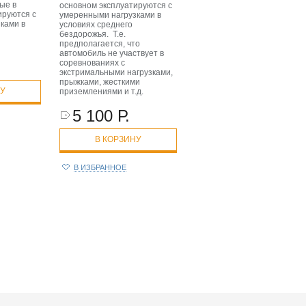
ые в
основном эксплуатируются с
ируются с
умеренными нагрузками в
ками в
условиях среднего
бездорожья. Т.е.
предполагается, что
автомобиль не участвует в
соревнованиях с
экстримальными нагрузками,
прыжками, жесткими
НУ
приземлениями и т.д.
5 100 Р.
В КОРЗИНУ
В ИЗБРАННОЕ