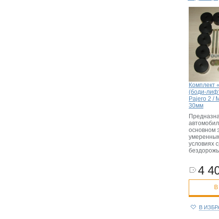
Комплект 
(боди-лифт
Pajero 2 / 
30мм
Предназна
автомобил
основном 
умеренным
условиях 
бездорож
4 40
В
В ИЗБ