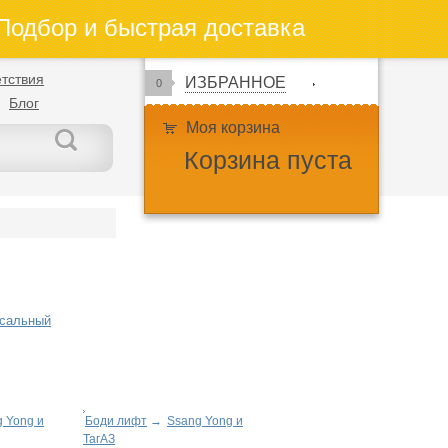
одбор и быстрая доставка
тствия
ИЗБРАННОЕ
0
Блог
Моя корзина
Корзина пуста
рсальный
 Yong и
Боди лифт
→
Ssang Yong и
ТагАЗ