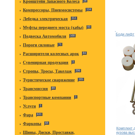
Кронштейн Запасного Колеса
28
Компрессоры, Пневмосистемы
134
Лебедка электрическая
351
Муфты переднего моста (хабы)
93
Боди лифт
Подвеска Автомобиля
508
Пороги силовые
71
Расширители колесных арок
84
Сувенирная продукция
3
Стропы, Тросы, Такелаж
396
Туристическое снаряжение
185
Трансмиссия
89
Транспортные компании
1
Услуги
1
Фара
631
Фаркопы
69
Комплект 
Шины, Диски, Проставки,
кузова выс