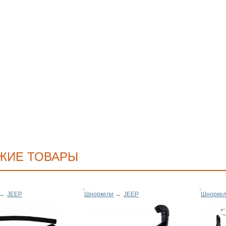
ЖИЕ ТОВАРЫ
→
JEEP
Шноркели
→
JEEP
Шнорке