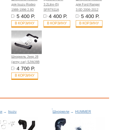
для Isuzu Rodeo
3.2Litre-I5)
для Ford Ranger
1988-1996 2.8D
SFRT611A
3.0D 2006-2012
5 400 Р.
4 400 Р.
5 400 Р.
В КОРЗИНУ
В КОРЗИНУ
В КОРЗИНУ
Шноркель Jeep J8
(army car) SJWJ8B
4 700 Р.
В КОРЗИНУ
ли
→
Isuzu
Шноркели
→
HUMMER