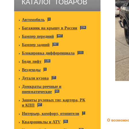
КАТАЛОГ ТОВАРОВ
Автомобиль
1
Багажник на крышу в России
234
Бампер передний
447
Бампер задний
367
Блокировка дифференциала
111
Боди лифт
130
Вездеходы
1
Детали кузова
27
Домкраты реечные и
пневматические
64
Защиты рулевых тяг, картера, РК
и КПП
67
Интерьер, комфорт, отопители
7
О возможно
Квадроциклы и ATV
35