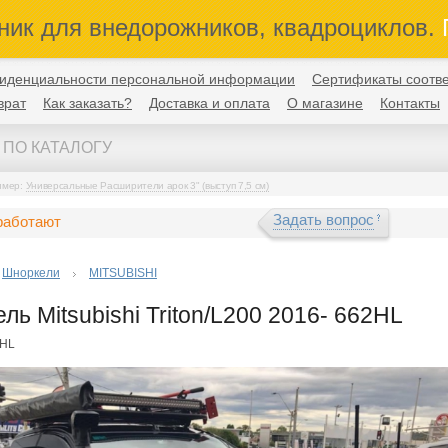
ник для внедорожников, квадроциклов.
П
иденциальности персональной информации
Сертификаты соотве
врат
Как заказать?
Доставка и оплата
О магазине
Контакты
имер:
Универсальные Расширители арок 3" (выступ 7,5 см)
Задать вопрос
работают
Шноркели
MITSUBISHI
ль Mitsubishi Triton/L200 2016- 662HL
2HL