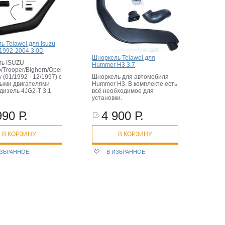
ь Telawei для Isuzu
 1992-2004 3.0D
Шноркель Telawei для
ь ISUZU
Hummer H3 3.7
/Trooper/Bighorn/Opel
 (01/1992 - 12/1997) с
Шноркель для автомобиля
ыми двигателями
Hummer H3. В комплекте есть
дизель 4JG2-T 3.1
всё необходимое для
установки.
990 Р.
4 900 Р.
В КОРЗИНУ
В КОРЗИНУ
ИЗБРАННОЕ
В ИЗБРАННОЕ