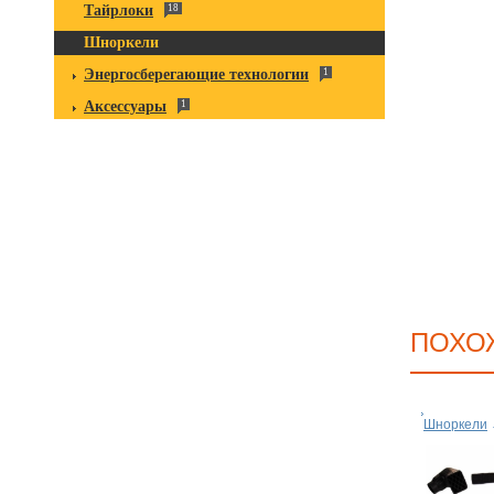
Тайрлоки
18
Шноркели
Энергосберегающие технологии
1
Аксессуары
1
ПОХО
Шноркели