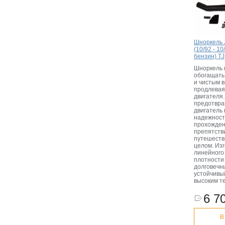
Шноркель 
(10/92 - 10
бензин) TJ
Шноркель 
обогащать
и чистым 
продлевая
двигателя
предотвра
двигатель 
надежност
прохожден
препятств
путешеств
целом. Изг
линейного
плотности 
долговечн
устойчивы
высоким т
6 70
В