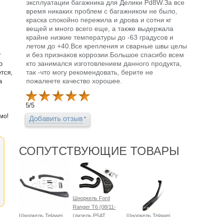
эксплуатации багажника для Делики Pd8W.За все
время никаких проблем с багажником не было,
краска спокойно пережила и дрова и сотни кг
вещей и много всего еще, а также выдержала
крайне низкие температуры до -63 градусов и
летом до +40.Все крепления и сварные швы целы
и без признаков коррозии.Большое спасибо всем
т
кто занимался изготовлением данного продукта,
о
так -что могу рекомендовать, берите не
тся,
пожалеете качество хорошее.
а
5
/
5
мо!
Добавить отзыв
СОПУТСТВУЮЩИЕ ТОВАРЫ
Шноркель Ford
Ranger T6 (08/11-
Шноркель Telawei
(дизель P5AT
Шноркель Telawei