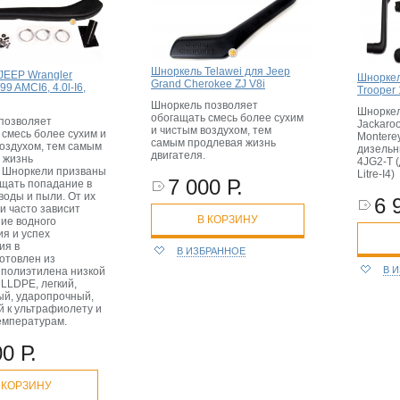
Шноркель Telawei для Jeep
JEEP Wrangler
Шноркел
Grand Cherokee ZJ V8i
/99 AMCI6, 4.0l-I6,
Trooper
Шноркель позволяет
Шноркел
обогащать смесь более сухим
позволяет
Jackaroo
и чистым воздухом, тем
 смесь более сухим и
Monterey
самым продлевая жизнь
воздухом, тем самым
дизельн
двигателя.
 жизнь
4JG2-T (
. Шноркели призваны
Litre-I4)
7 000 Р.
щать попадание в
воды и пыли. От их
6 
и часто зависит
В КОРЗИНУ
ие водного
ия и успех
ия в
В ИЗБРАННОЕ
отовлен из
В 
 полиэтилена низкой
LLDPE, легкий,
ый, ударопрочный,
й к ультрафиолету и
емпературам.
0 Р.
 КОРЗИНУ