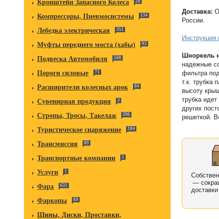
Кронштейн Запасного Колеса
28
Доставка:
О
Компрессоры, Пневмосистемы
134
России.
Лебедка электрическая
351
Инструкция 
Муфты переднего моста (хабы)
93
Шноркель н
Подвеска Автомобиля
508
надежные со
фильтра под
Пороги силовые
71
т.к. трубка
Расширители колесных арок
84
высоту крыш
трубка идет
Сувенирная продукция
3
других пост
Стропы, Тросы, Такелаж
396
решеткой. В
Туристическое снаряжение
184
Трансмиссия
89
Транспортные компании
1
Услуги
1
Собстве
— сокра
Фара
631
доставки
Фаркопы
69
Шины, Диски, Проставки,