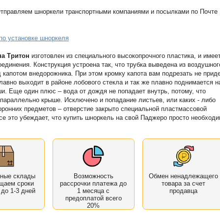
тправляем шноркели транспортными компаниями и посылками по Почте
по установке шноркеля
а Тритон
изготовлен из специального высокопрочного пластика, и имее
единения. Конструкция устроена так, что трубка выведена из воздушног
 капотом внедорожника. При этом кромку капота вам подрезать не приде
 плавно выходит в районе лобового стекла и так же плавно поднимается н
и. Еще один плюс – вода от дождя не попадает внутрь, потому, что
 параллельно крыше. Исключено и попадание листьев, или каких - либо
оронних предметов – отверстие закрыто специальной пластмассовой
се это убеждает, что купить шноркель на свой Паджеро просто необходи
нные склады
Возможность
Обмен ненадлежащего
щаем сроки
рассрочки платежа до
товара за счет
 до 1-3 дней
1 месяца с
продавца
предоплатой всего
20%