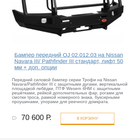
Бампер передний OJ 02.012.03 на Nissan
Navara III/ Pathfinder III стандарт, лифт 50
мм + доп. опции
Передний силовой бампер серии Трофи на Nissan
Navara/Pathfinder III с защитными дугами, вертикальной
площадкой лебёдки, ПТФ Wesem 4HM с защитными
решётками, рейкой дополнительных фар, рогами для
смотки троса, рамкой номерного знака, буксирными
проушинами, упорами для реечного домкрата.
70 600 Р.
В КОРЗИНУ