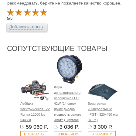
рекомендовать, берите не пожалеете качество хорошее.
5
/
5
Добавить отзыв
СОПУТСТВУЮЩИЕ ТОВАРЫ
Фара
дополнительного
освещения LED
Лебёдка
42W (14 сверх
Брызговики
электрическая 12V
ярких диодов,
универсальные
Runva 12000 lbs
мощность одного
«PGT» 320х450 мм
5443 кг
3Ватт ), круглая
(4 шт.)
59 060 Р.
3 036 Р.
3 300 Р.
В КОРЗИНУ
В КОРЗИНУ
В КОРЗИНУ