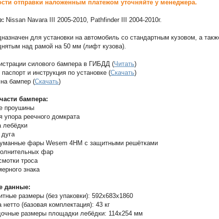
сти отправки наложенным платежом уточняйте у менеджера.
е:
Nissan Navara III 2005-2010, Pathfinder III 2004-2010г.
назначен для установки на автомобиль со стандартным кузовом, а такж
днятым над рамой на 50 мм (лифт кузова).
истрации силового бампера в ГИБДД (
Читать
)
 паспорт и инструкция по установке (
Скачать
)
на бампер (
Скачать
)
части бампера:
ые проушины
я упора реечного домкрата
а лебёдки
 дуга
туманные фары Wesem 4HM с защитными решётками
полнительных фар
 смотки троса
мерного знака
е данные:
итные размеры (без упаковки): 592х683х1860
 нетто (базовая комплектация): 43 кг
очные размеры площадки лебёдки: 114х254 мм