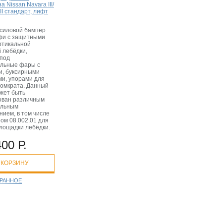
а Nissan Navara III/
III стандарт, лифт
силовой бампер
фи с защитными
ртикальной
 лебёдки,
под
льные фары с
и, буксирными
и, упорами для
домкрата. Данный
жет быть
ован различным
ельным
нием, в том числе
ом 08.002.01 для
лощадки лебёдки.
400 Р.
 КОРЗИНУ
БРАННОЕ