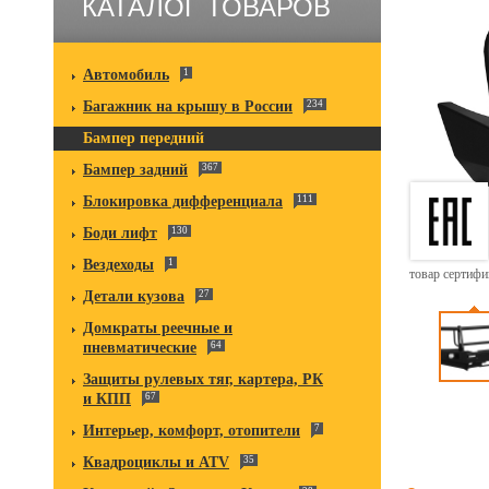
КАТАЛОГ ТОВАРОВ
Автомобиль
1
Багажник на крышу в России
234
Бампер передний
Бампер задний
367
Блокировка дифференциала
111
Боди лифт
130
Вездеходы
1
товар сертиф
Детали кузова
27
Домкраты реечные и
пневматические
64
Защиты рулевых тяг, картера, РК
и КПП
67
Интерьер, комфорт, отопители
7
Квадроциклы и ATV
35