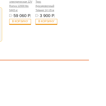
электрическая 12V
Трос
Runva 12000 lbs
буксировочный
5443 кг
Telawei 14 т/9 м
59 060 Р.
3 900 Р.
В КОРЗИНУ
В КОРЗИНУ