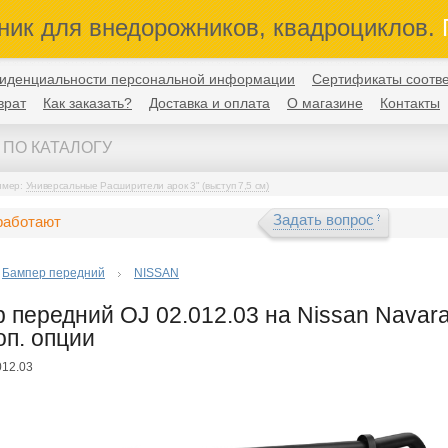
ник для внедорожников, квадроциклов.
П
иденциальности персональной информации
Сертификаты соотве
врат
Как заказать?
Доставка и оплата
О магазине
Контакты
имер:
Универсальные Расширители арок 3" (выступ 7,5 см)
Задать вопрос
работают
Бампер передний
NISSAN
передний OJ 02.012.03 на Nissan Navara II
оп. опции
012.03