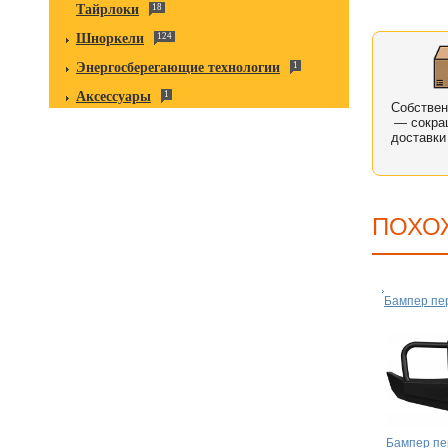
Тайрлоки
18
Шноркели
124
Энергосберегающие технологии
1
Аксессуары
1
Собстве
— сокра
доставки
ПОХО
Бампер пе
Бампер пе