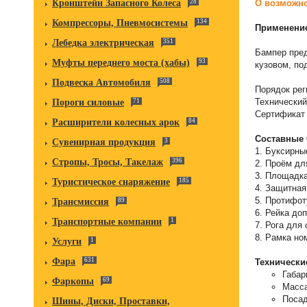
О возможно
Кронштейн Запасного Колеса
28
Компрессоры, Пневмосистемы
134
Применени
Лебедка электрическая
351
Бампер пред
Муфты переднего моста (хабы)
93
кузовом, по
Подвеска Автомобиля
508
Порядок рег
Технический
Пороги силовые
71
Сертификат 
Расширители колесных арок
84
Составные 
Сувенирная продукция
3
1. Буксирн
Стропы, Тросы, Такелаж
396
2. Проём дл
3. Площадк
Туристическое снаряжение
185
4. Защитная
5. Протифо
Трансмиссия
89
6. Рейка до
Транспортные компании
1
7. Рога для
8. Рамка но
Услуги
1
Фара
631
Технически
Габар
Фаркопы
69
Масса
Посад
Шины, Диски, Проставки,