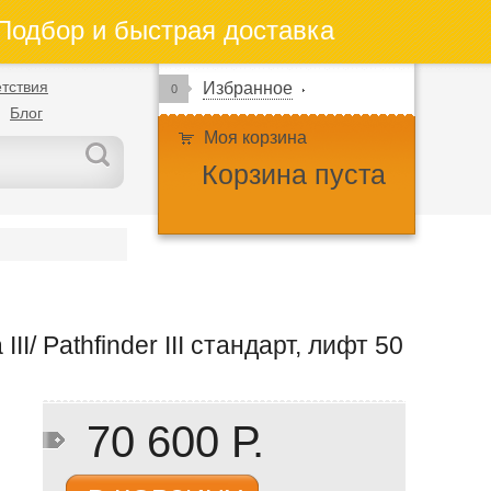
одбор и быстрая доставка
тствия
Избранное
0
Блог
Моя корзина
Корзина пуста
I/ Pathfinder III стандарт, лифт 50
70 600 Р.