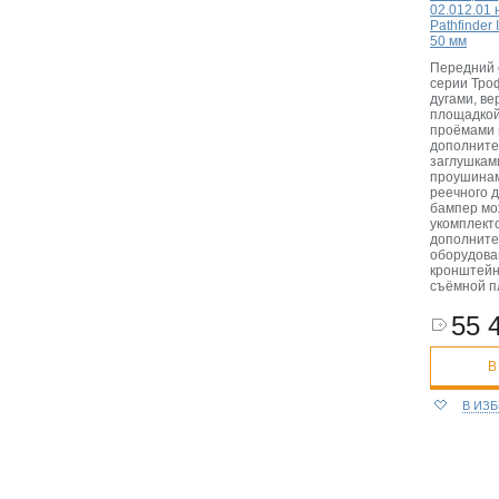
02.012.01 н
Pathfinder 
50 мм
Передний 
серии Тро
дугами, ве
площадкой
проёмами 
дополните
заглушкам
проушинам
реечного 
бампер мо
укомплект
дополнит
оборудова
кронштейн
съёмной п
55 
В
В ИЗ