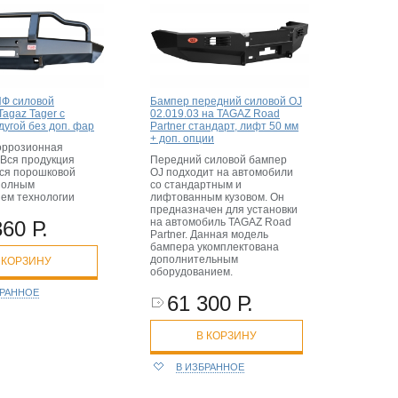
Ф силовой
Бампер передний силовой OJ
agaz Tager с
02.019.03 на TAGAZ Road
дугой без доп. фар
Partner стандарт, лифт 50 мм
+ доп. опции
оррозионная
 Вся продукция
Передний силовой бампер
ся порошковой
OJ подходит на автомобили
 полным
со стандартным и
ем технологии
лифтованным кузовом. Он
предназначен для установки
на автомобиль TAGAZ Road
360 Р.
Partner. Данная модель
бампера укомплектована
дополнительным
 КОРЗИНУ
оборудованием.
БРАННОЕ
61 300 Р.
В КОРЗИНУ
В ИЗБРАННОЕ