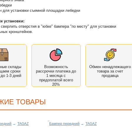
ебедки
н для установки съемной площадки лебедки
и установки:
сверлить отверстия в "юбке" бампера "по месту" для установки
ьных кронштейнов.
нные склады
Возможность
Обмен ненадлежащего
щаем сроки
рассрочки платежа до
товара за счет
 до 1-3 дней
1 месяца с
продавца
предоплатой всего
20%
ЖИЕ ТОВАРЫ
редний
→
TAGAZ
Бампер передний
→
TAGAZ