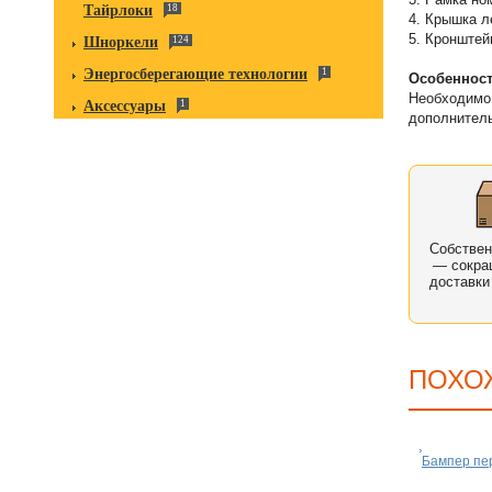
Тайрлоки
18
4. Крышка л
5. Кронштей
Шноркели
124
Энергосберегающие технологии
1
Особенност
Необходимо 
Аксессуары
1
дополнител
Собстве
— сокра
доставки
ПОХО
Бампер пе