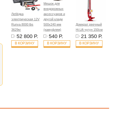
Мешок для
внедорожных
Лебёдка
аксессуаров и
электрическая 12V
другой клади
Runva 8000 lbs
500х240 мм
Домкрат реечный
3629кг
(камуфляж)
Hi Lift чугун 150см
52 800 Р.
540 Р.
21 350 Р.
В КОРЗИНУ
В КОРЗИНУ
В КОРЗИНУ