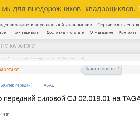
ник для внедорожников, квадроциклов.
П
иденциальности персональной информации
Сертификаты соотве
врат
Как заказать?
Доставка и оплата
О магазине
Контакты
имер:
Универсальные Расширители арок 3" (выступ 7,5 см)
Задать вопрос
работают
Бампер передний
TAGAZ
 передний силовой OJ 02.019.01 на TAGAZ
019.01