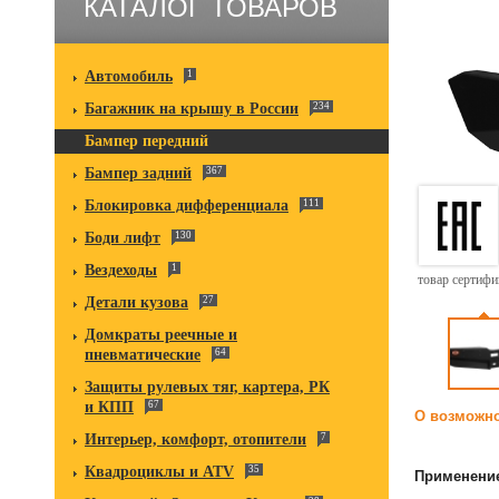
КАТАЛОГ ТОВАРОВ
Автомобиль
1
Багажник на крышу в России
234
Бампер передний
Бампер задний
367
Блокировка дифференциала
111
Боди лифт
130
Вездеходы
1
товар сертиф
Детали кузова
27
Домкраты реечные и
пневматические
64
Защиты рулевых тяг, картера, РК
и КПП
67
О возможно
Интерьер, комфорт, отопители
7
Квадроциклы и ATV
35
Применени