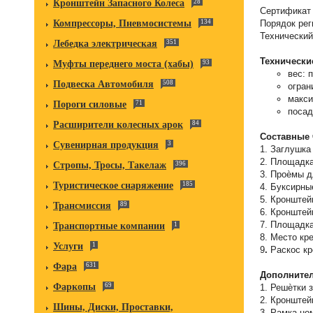
Кронштейн Запасного Колеса
28
Сертификат 
Порядок рег
Компрессоры, Пневмосистемы
134
Технический
Лебедка электрическая
351
Технически
Муфты переднего моста (хабы)
93
вес: 
Подвеска Автомобиля
508
огран
макси
Пороги силовые
71
посад
Расширители колесных арок
84
Составные 
Сувенирная продукция
3
1. Заглушк
2. Площадка
Стропы, Тросы, Такелаж
396
3. Проѐмы д
Туристическое снаряжение
185
4. Буксирн
5. Кронштей
Трансмиссия
89
6. Кронштей
7. Площадка
Транспортные компании
1
8. Место кр
Услуги
1
9
.
Раскос кр
Фара
631
Дополните
Фаркопы
69
1. Решѐтки
2. Кронште
Шины, Диски, Проставки,
3. Рамка но