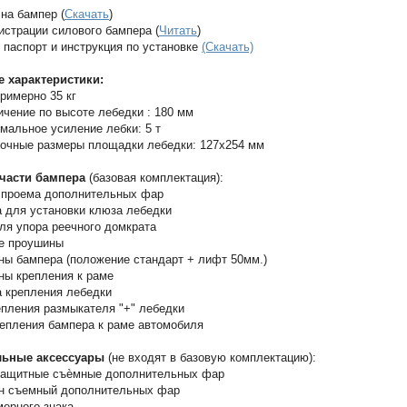
на бампер (
Скачать
)
истрации силового бампера (
Читать
)
 паспорт и инструкция по установке
(Скачать)
е характеристики:
примерно 35 кг
ичение по высоте лебедки : 180 мм
мальное усиление лебки: 5 т
очные размеры площадки лебедки: 127х254 мм
части бампера
(базовая комплектация):
а проема дополнительных фар
 для установки клюза лебедки
ля упора реечного домкрата
ые проушины
ны бампера (положение стандарт + лифт 50мм.)
ны крепления к раме
 крепления лебедки
епления размыкателя "+" лебедки
епления бампера к раме автомобиля
льные аксессуары
(не входят в базовую комплектацию):
 защитные съѐмные дополнительных фар
йн съемный дополнительных фар
мерного знака