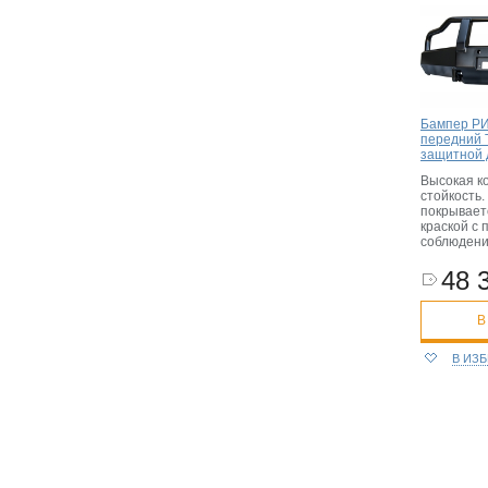
Бампер РИ
передний T
защитной 
Высокая к
стойкость.
покрывает
краской с
соблюдени
48 
В
В ИЗ