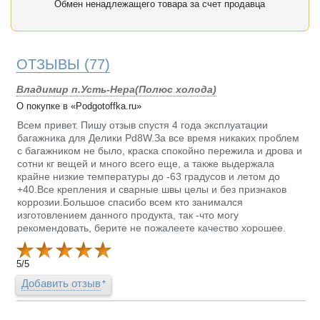
Обмен ненадлежащего товара за счет продавца
ОТЗЫВЫ
(77)
Владимир п.Усть-Нера(Полюс холода)
О покупке в «Podgotoffka.ru»
Всем привет. Пишу отзыв спустя 4 года эксплуатации
багажника для Делики Pd8W.За все время никаких проблем
с багажником не было, краска спокойно пережила и дрова и
сотни кг вещей и много всего еще, а также выдержала
крайне низкие температуры до -63 градусов и летом до
+40.Все крепления и сварные швы целы и без признаков
коррозии.Большое спасибо всем кто занимался
изготовлением данного продукта, так -что могу
рекомендовать, берите не пожалеете качество хорошее.
5
/
5
Добавить отзыв