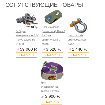
СОПУТСТВУЮЩИЕ ТОВАРЫ
Блок усиления
Лебёдка
(полиспаст) 10мм /
электрическая 12V
4 т (для
Шакл \ скоба
Runva 12000 lbs
синтетического
омегообразная
5443 кг
троса)
4.75т
59 060 Р.
3 528 Р.
1 440 Р.
В КОРЗИНУ
В КОРЗИНУ
В КОРЗИНУ
Трос
буксировочный
Telawei 14 т/9 м
3 900 Р.
В КОРЗИНУ