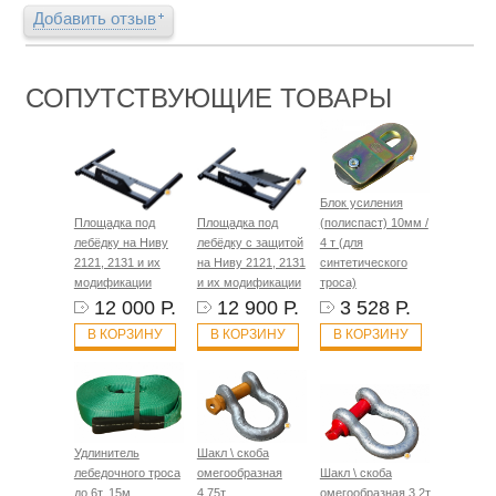
Добавить отзыв
СОПУТСТВУЮЩИЕ ТОВАРЫ
Блок усиления
Площадка под
Площадка под
(полиспаст) 10мм /
лебёдку на Ниву
лебёдку с защитой
4 т (для
2121, 2131 и их
на Ниву 2121, 2131
синтетического
модификации
и их модификации
троса)
12 000 Р.
12 900 Р.
3 528 Р.
В КОРЗИНУ
В КОРЗИНУ
В КОРЗИНУ
Удлинитель
Шакл \ скоба
лебедочного троса
омегообразная
Шакл \ скоба
до 6т. 15м.
4.75т
омегообразная 3.2т