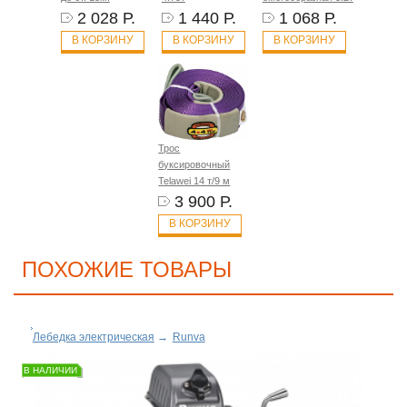
2 028 Р.
1 440 Р.
1 068 Р.
В КОРЗИНУ
В КОРЗИНУ
В КОРЗИНУ
Трос
буксировочный
Telawei 14 т/9 м
3 900 Р.
В КОРЗИНУ
ПОХОЖИЕ ТОВАРЫ
Лебедка электрическая
→
Runva
В НАЛИЧИИ