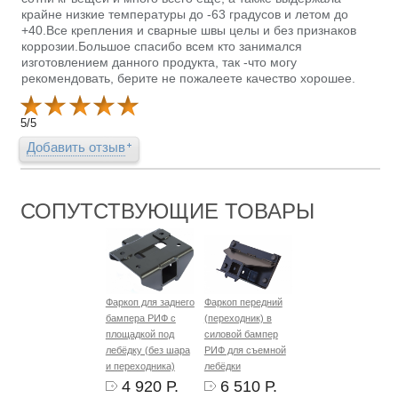
крайне низкие температуры до -63 градусов и летом до
+40.Все крепления и сварные швы целы и без признаков
коррозии.Большое спасибо всем кто занимался
изготовлением данного продукта, так -что могу
рекомендовать, берите не пожалеете качество хорошее.
5
/
5
Добавить отзыв
СОПУТСТВУЮЩИЕ ТОВАРЫ
Фаркоп для заднего
Фаркоп передний
бампера РИФ с
(переходник) в
площадкой под
силовой бампер
лебёдку (без шара
РИФ для съемной
и переходника)
лебёдки
4 920 Р.
6 510 Р.