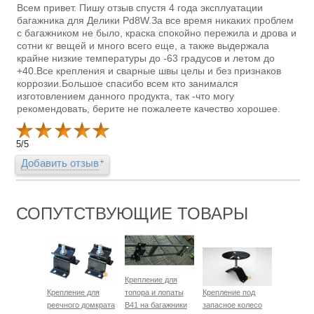
Всем привет. Пишу отзыв спустя 4 года эксплуатации
багажника для Делики Pd8W.За все время никаких проблем
с багажником не было, краска спокойно пережила и дрова и
сотни кг вещей и много всего еще, а также выдержала
крайне низкие температуры до -63 градусов и летом до
+40.Все крепления и сварные швы целы и без признаков
коррозии.Большое спасибо всем кто занимался
изготовлением данного продукта, так -что могу
рекомендовать, берите не пожалеете качество хорошее.
5
/
5
Добавить отзыв
СОПУТСТВУЮЩИЕ ТОВАРЫ
Крепление для
Крепление для
топора и лопаты
Крепление под
реечного домкрата
B41 на багажники
запасное колесо