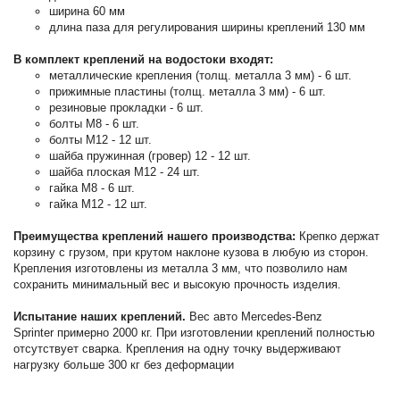
ширина 60 мм
длина паза для регулирования ширины креплений 130 мм
В комплект креплений на водостоки входят:
металлические крепления (толщ. металла 3 мм) - 6 шт.
прижимные пластины (толщ. металла 3 мм) - 6 шт.
резиновые прокладки - 6 шт.
болты М8 - 6 шт.
болты М12 - 12 шт.
шайба пружинная (гровер) 12 - 12 шт.
шайба плоская М12 - 24 шт.
гайка М8 - 6 шт.
гайка М12 - 12 шт.
Преимущества креплений нашего производства:
Крепко держат
корзину с грузом, при крутом наклоне кузова в любую из сторон.
Крепления изготовлены из металла 3 мм, что позволило нам
сохранить минимальный вес и высокую прочность изделия.
Испытание наших креплений.
Вес авто Mercedes-Benz
Sprinter примерно 2000 кг. При изготовлении креплений полностью
отсутствует сварка. Крепления на одну точку выдерживают
нагрузку больше 300 кг без деформации