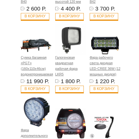
B40
высотой 120 мм
B42
2 600 Р.
4 400 Р.
3 700 Р.
В КОРЗИНУ
В КОРЗИНУ
В КОРЗИНУ
Сумка багажная
Галогеновая
Фара рабочего
«PGT»
квадратная
света диодная
(160х110х46см)
рабочая фара
LED-CREE 36W (12
водонепроницаемая
LKR5
мощных диодов)
11 990 Р.
1 800 Р.
1 220 Р.
В КОРЗИНУ
В КОРЗИНУ
В КОРЗИНУ
Фара
дополнительного