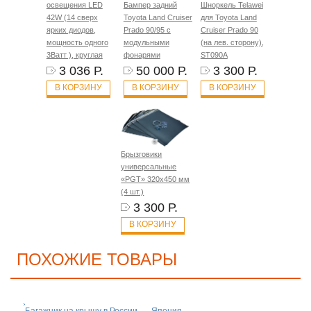
освещения LED
Бампер задний
Шноркель Telawei
42W (14 сверх
Toyota Land Cruiser
для Toyota Land
ярких диодов,
Prado 90/95 с
Cruiser Prado 90
мощность одного
модульными
(на лев. сторону),
3Ватт ), круглая
фонарями
ST090A
3 036 Р.
50 000 Р.
3 300 Р.
В КОРЗИНУ
В КОРЗИНУ
В КОРЗИНУ
Брызговики
универсальные
«PGT» 320х450 мм
(4 шт.)
3 300 Р.
В КОРЗИНУ
ПОХОЖИЕ ТОВАРЫ