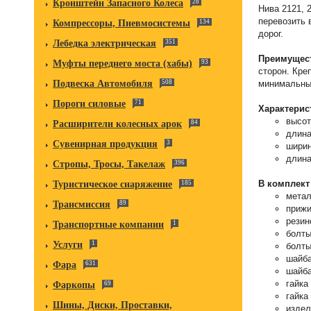
Кронштейн Запасного Колеса
28
Нива 2121, 
перевозить 
Компрессоры, Пневмосистемы
134
дорог.
Лебедка электрическая
351
Преимущес
Муфты переднего моста (хабы)
93
сторон. Кре
Подвеска Автомобиля
508
минимальный
Пороги силовые
71
Характерис
высот
Расширители колесных арок
84
длина
Сувенирная продукция
3
ширин
длина
Стропы, Тросы, Такелаж
396
В комплект
Туристическое снаряжение
185
метал
Трансмиссия
89
прижи
резин
Транспортные компании
1
болты
Услуги
1
болты
шайба
Фара
631
шайба
гайка 
Фаркопы
69
гайка
Шины, Диски, Проставки,
издел