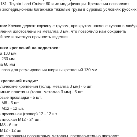
2131 Toyota Land Cruiser 80 и их модификации. Крепления позволяют
в экспедиционном багажнике тяжелые грузы в суровых условиях русских
тва:
Крепко держат корзину с грузом, при крутом наклоне кузова в любу
пления изготовлены из металла 3 мм, что позволило нам сохранить
 вес и высокую прочность изделия.
тики креплений на водостоки:
а 130 мм
 230 мм
а 60 мм
 паза для регулирования ширины креплений 130 мм
 креплений входит:
лические крепления (толщ. металла 3 мм) - 6 шт.
мные пластины (толщ. металла 3 мм) - 6 шт.
овые прокладки - 6 шт.
 М8 - 6 шт.
 М12 - 12 шт.
 пружинная (гровер) 12 - 12 шт.
 плоская М12 - 24 шт.
М8 - 6 шт.
 М12 - 12 шт.
ия покрашены порошковым методом, предварительно проходят