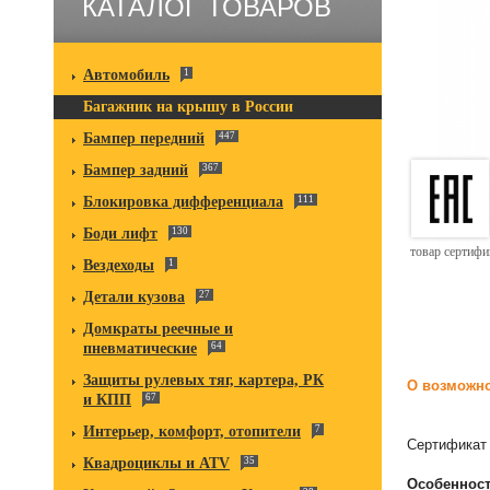
КАТАЛОГ ТОВАРОВ
Автомобиль
1
Багажник на крышу в России
Бампер передний
447
Бампер задний
367
Блокировка дифференциала
111
Боди лифт
130
товар сертиф
Вездеходы
1
Детали кузова
27
Домкраты реечные и
пневматические
64
Защиты рулевых тяг, картера, РК
О возможно
и КПП
67
Интерьер, комфорт, отопители
7
Сертификат 
Квадроциклы и ATV
35
Особенност