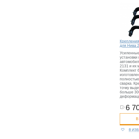
Крепления
для Нива 2
Усиленные
установки 
автомобил
2131 и их
Комплект 6
изготовле
полностью
сварка. Кр
точку выд
больше 300
деформаци
6 70
В
В ИЗ