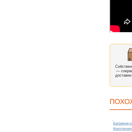
Собстве
— сокра
доставки
ПОХО
Багажник н
Крепления