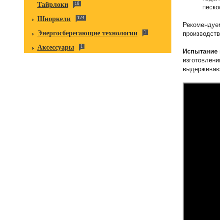
Тайрлоки
18
песко
Шноркели
124
Рекомендуем
Энергосберегающие технологии
1
производств
Аксессуары
1
Испытание 
изготовлени
выдерживают