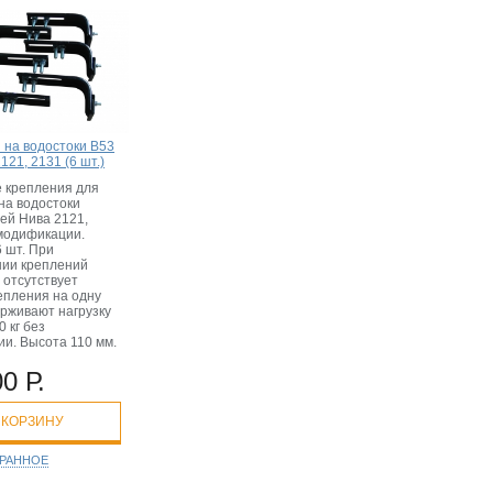
 на водостоки B53
121, 2131 (6 шт.)
 крепления для
на водостоки
ей Нива 2121,
 модификации.
 шт. При
нии креплений
 отсутствует
епления на одну
ерживают нагрузку
 кг без
и. Высота 110 мм.
0 Р.
 КОРЗИНУ
БРАННОЕ