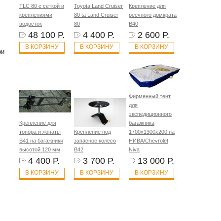
TLC 80 с сеткой и
Toyota Land Cruiser
Крепление для
креплениями
80 ta Land Cruiser
реечного домкрата
водосток
80
B40
48 100 Р.
4 400 Р.
2 600 Р.
В КОРЗИНУ
В КОРЗИНУ
В КОРЗИНУ
ри
Фирменный тент
для
экспедиционного
Крепление для
багажника
топора и лопаты
Крепление под
1700х1300х200 на
B41 на багажники
запасное колесо
НИВА/Chevrolet
высотой 120 мм
B42
Niva
4 400 Р.
3 700 Р.
13 000 Р.
В КОРЗИНУ
В КОРЗИНУ
В КОРЗИНУ