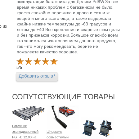
эксплуатации багажника для Делики Pd8W.За все
время никаких проблем с багажником не было,
краска спокойно пережила и дрова и сотни кг
вещей и много всего еще, а также выдержала
крайне низкие температуры до -63 градусов и
ю из
летом до +40.Все крепления и сварные швы целы
и без признаков коррозии.Большое спасибо всем
кто занимался изготовлением данного продукта,
так -что могу рекомендовать, берите не
пожалеете качество хорошее.
5
/
5
Добавить отзыв
СОПУТСТВУЮЩИЕ ТОВАРЫ
Багажник
экспедиционный
Шноркель
PGT-B.12.03 на
совместимый