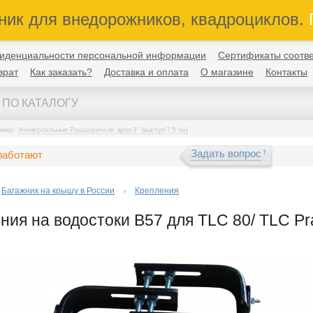
ник для внедорожников, квадроциклов.
П
иденциальности персональной информации
Сертификаты соотве
врат
Как заказать?
Доставка и оплата
О магазине
Контакты
имер:
Универсальные Расширители арок 3" (выступ 7,5 см)
Задать вопрос
работают
Багажник на крышу в России
Крепления
ния на водостоки B57 для TLC 80/ TLC Prad