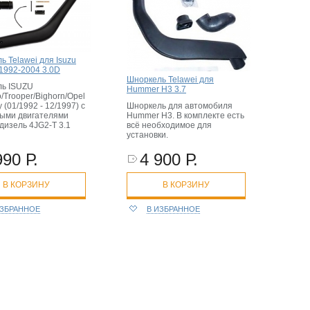
ь Telawei для Isuzu
 1992-2004 3.0D
Шноркель Telawei для
ь ISUZU
Hummer H3 3.7
/Trooper/Bighorn/Opel
 (01/1992 - 12/1997) с
Шноркель для автомобиля
ыми двигателями
Hummer H3. В комплекте есть
дизель 4JG2-T 3.1
всё необходимое для
установки.
990 Р.
4 900 Р.
В КОРЗИНУ
В КОРЗИНУ
ИЗБРАННОЕ
В ИЗБРАННОЕ