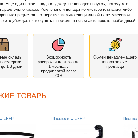
и. Еще один плюс – вода от дождя не попадает внутрь, потому что
 параллельно крыше. Исключено и попадание листьев или каких-либо
оронних предметов – отверстие закрыто специальной пластмассовой
се это убеждает, что купить шноркель на свой авто просто необходимо!
нные склады
Возможность
Обмен ненадлежащего
щаем сроки
рассрочки платежа до
товара за счет
 до 1-3 дней
1 месяца с
продавца
предоплатой всего
20%
ЖИЕ ТОВАРЫ
→
JEEP
Шноркели
→
JEEP
Шнорке