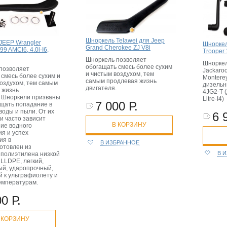
Шноркель Telawei для Jeep
JEEP Wrangler
Шноркел
Grand Cherokee ZJ V8i
/99 AMCI6, 4.0l-I6,
Trooper
Шноркель позволяет
Шноркел
обогащать смесь более сухим
позволяет
Jackaroo
и чистым воздухом, тем
 смесь более сухим и
Monterey
самым продлевая жизнь
воздухом, тем самым
дизельн
двигателя.
 жизнь
4JG2-T (
. Шноркели призваны
Litre-I4)
7 000 Р.
щать попадание в
воды и пыли. От их
6 
и часто зависит
В КОРЗИНУ
ие водного
ия и успех
ия в
В ИЗБРАННОЕ
отовлен из
В 
 полиэтилена низкой
LLDPE, легкий,
ый, ударопрочный,
й к ультрафиолету и
емпературам.
0 Р.
 КОРЗИНУ