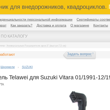
ник для внедорожников, квадроциклов.
П
иденциальности персональной информации
Сертификаты соотве
врат
Как заказать?
Доставка и оплата
О магазине
Контакты
имер:
Универсальные Расширители арок 3" (выступ 7,5 см)
Задать вопрос
работают
Шноркели
SUZUKI
ль Telawei для Suzuki Vitara 01/1991-12/
VTA