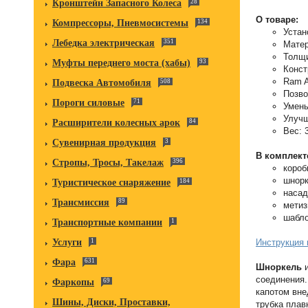
Кронштейн Запасного Колеса
28
О товаре:
Компрессоры, Пневмосистемы
134
Устан
Лебедка электрическая
351
Матер
Толщи
Муфты переднего моста (хабы)
93
Конст
Ram A
Подвеска Автомобиля
508
Позво
Пороги силовые
71
Умень
Улучш
Расширители колесных арок
84
Вес: 3
Сувенирная продукция
3
В комплект
Стропы, Тросы, Такелаж
396
короб
шнор
Туристическое снаряжение
184
насад
Трансмиссия
89
метиз
шабло
Транспортные компании
1
Инструкция 
Услуги
1
Фара
631
Шноркель
и
соединения.
Фаркопы
69
капотом вне
Шины, Диски, Проставки,
трубка плав