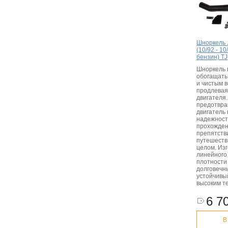
Шноркель 
(10/92 - 10
бензин) TJ
Шноркель 
обогащать
и чистым 
продлевая
двигателя
предотвра
двигатель 
надежност
прохожден
препятств
путешеств
целом. Изг
линейного
плотности 
долговечн
устойчивы
высоким т
6 70
В