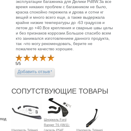
эксплуатации багажника для Делики Pd8W.За все
время никаких проблем с багажником не было,
краска спокойно пережила и дрова и сотни кг
вещей и много всего еще, а также выдержала
крайне низкие температуры до -63 градусов и
летом до +40.Все крепления и сварные швы целы
и без признаков коррозии.Большое спасибо всем
кто занимался изготовлением данного продукта,
так -что могу рекомендовать, берите не
пожалеете качество хорошее.
5
/
5
Добавить отзыв
СОПУТСТВУЮЩИЕ ТОВАРЫ
 под
Шноркель Ford
Ranger T6 (08/11-
Шноркель Telawei
(дизель P5AT
Шноркель Telawei