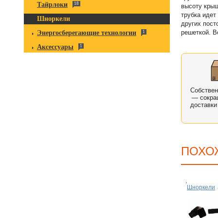
Тайрлоки
18
высоту крыш
трубка идет
Шноркели
других пост
решеткой. В
Энергосберегающие технологии
1
Аксессуары
1
Собстве
— сокра
доставки
ПОХО
Шноркели