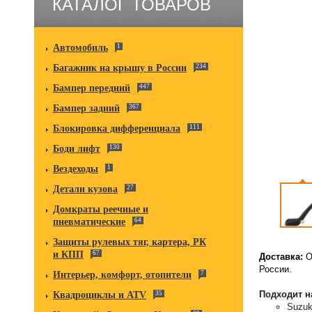
КАТАЛОГ ТОВАРОВ
Автомобиль
1
Багажник на крышу в России
234
Бампер передний
447
Бампер задний
367
Блокировка дифференциала
111
Боди лифт
130
Вездеходы
1
Детали кузова
27
Домкраты реечные и
пневматические
64
Защиты рулевых тяг, картера, РК
и КПП
67
Доставка:
О
России.
Интерьер, комфорт, отопители
7
Подходит н
Квадроциклы и ATV
35
Suzuk