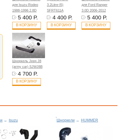
для Isuzu Rodeo
3.2Litre-I5)
для Ford Ranger
1988-1996 2.8D
SFRT611A
3.0D 2006-2012
5 400 Р.
4 400 Р.
5 400 Р.
В КОРЗИНУ
В КОРЗИНУ
В КОРЗИНУ
Шноркель Jeep J8
(army car) SJWJ8B
4 700 Р.
В КОРЗИНУ
ли
→
Isuzu
Шноркели
→
HUMMER