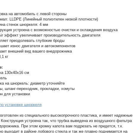
овка на автомобиль с левой стороны
иал: LLDPE (Линейный полиэтилен низкой плотности)
на стенок шноркеля: 4 мм
рукция устроена с возможностью очистки и охлаждения воздуха
ir эффект увеличивает производительность двигателя
ляет преодолевать глубокие броды
шает износ двигателя и автокомпонентов
ает внешний вид вашего внедорожника
,1 кг
е:
ка 130х40x16 см
кель
ка на шноркель: диаметр уточняйте
ы, шланг-переходник, прокладки, хомуты
н для установки
по установке шноркеля
зготовлен из специального высокопрочного пластика, и имеет надежные
 Конструкция устроена так, что трубка выведена из воздушного фильтра
дорожника. При этом кромку капота вам подрезать не придется, т.к.
но выходит в районе лобового стекла и так же плавно поднимается на