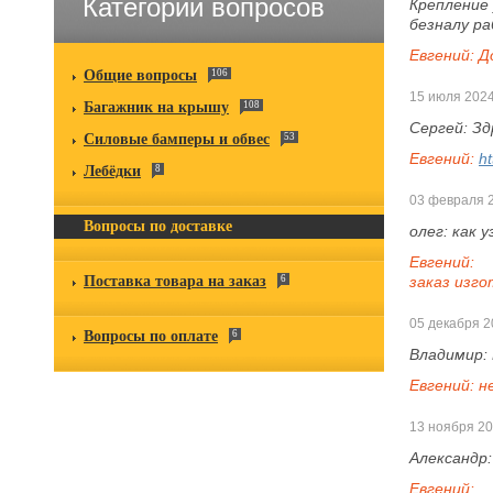
Категории вопросов
Крепление 
безналу р
Евгений:
Д
Общие вопросы
106
15 июля 202
Багажник на крышу
108
Сергей:
Зд
Силовые бамперы и обвес
53
Евгений:
ht
Лебёдки
8
03 февраля 
Вопросы по доставке
олег:
как у
Евгений:
Поставка товара на заказ
6
заказ изго
05 декабря 2
Вопросы по оплате
6
Владимир:
Евгений:
н
13 ноября 2
Александр
Евгений: