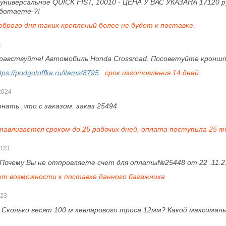
универсальное QUICK FIST, 10010 - ЦЕНА У ВАС УКАЗАНА 17120 руб.
аботаете-?!
оброго дня
таких креплений более не будет к поставке.
4
равствуйте! Автомобиль Honda Crossroad. Посоветуйте кронште
tps://podgotoffka.ru/items/8795
срок изготовления 14 дней.
2024
знать ,что с заказом. заказ 25494
тавливается сроком до 25 рабочих дней, оплата поступила 25 я
023
Почему Вы не отпровляете счет для оплаты№25448 от 22 .11.2
ет возможности к поставке данного багажника
023
:
Сколько весят 100 м кевларового троса 12мм? Какой максималь