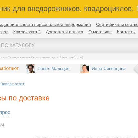
ник для внедорожников, квадроциклов.
П
иденциальности персональной информации
Сертификаты соотве
врат
Как заказать?
Доставка и оплата
О магазине
Контакты
имер:
Универсальные Расширители арок 3" (выступ 7,5 см)
работают
Павел Мальцев
Инна Сивенцева
Вопрос-ответ
ы по доставке
прос
024