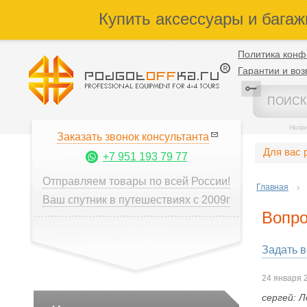
Купить аксессуары и багаж
Политика конф
Гарантии и воз
Напр
Заказать звонок консультанта
Для вас 
+7 951 193 79 77
Отправляем товары по всей России!
Главная
Ваш спутник в путешествиях с 2009г
Вопро
Задать 
24 января 
сергей:
Л