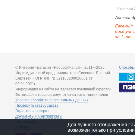
13 ноября 
Александ
Евгений:
доступны 
за 1 шт.
© Интернет-магазин «Podgotoffka.ru®», 2011—2026
Способы 
Индивидуальный предприниматель Сивенцев Евгений
Сергеевич, ОГРНИП № 321183200020681 от
06.04.2021г.
Информация на сайте не является публичной офертой
Фотографии товаров могут отличаться от оригиналов
Условия обработки персональных данных
Проверить статус заказа
Гарантия и возврат
Документы и Сертификаты
История бренда
Для лучшего отображения са
Дилеры
возможен только при условии