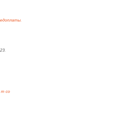
редоплаты.
23.
 т со