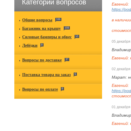
Категории вопросов
Евгений:
https://po
в наличи
Общие вопросы
106
Багажник на крышу
108
стоимост
Силовые бамперы и обвес
53
05 декабря
Лебёдки
8
Владими
Евгений:
Вопросы по доставке
37
02 декабря
Поставка товара на заказ
6
Марат:
н
Евгений:
Вопросы по оплате
6
https://po
стоимост
01 декабря
Владими
Евгений: