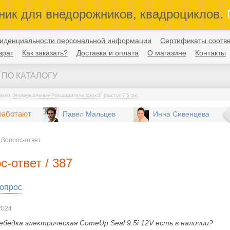
ник для внедорожников, квадроциклов.
П
иденциальности персональной информации
Сертификаты соотве
врат
Как заказать?
Доставка и оплата
О магазине
Контакты
имер:
Универсальные Расширители арок 3" (выступ 7,5 см)
работают
Павел Мальцев
Инна Сивенцева
Вопрос-ответ
с-ответ / 387
вопрос
2024
ебёдка электрическая ComeUp Seal 9.5i 12V есть в наличии?