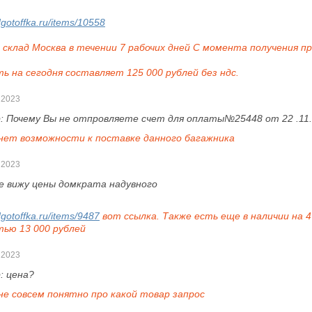
dgotoffka.ru/items/10558
и склад Москва в течении 7 рабочих дней С момента получения п
ь на сегодня составляет 125 000 рублей без ндс.
 2023
р:
Почему Вы не отпровляете счет для оплаты№25448 от 22 .11.
нет возможности к поставке данного багажника
 2023
е вижу цены домкрата надувного
dgotoffka.ru/items/9487
вот ссылка. Также есть еще в наличии на 4
ью 13 000 рублей
 2023
р:
цена?
не совсем понятно про какой товар запрос