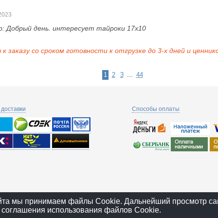
2023
р:
Добрый день. интересует тайроки 17х10
к заказу со сроком готовности к отгрузке до 3-х дней и ценник
1
2
3
...
44
доставки
Способы оплаты
йта мы принимаем файлы Cookie. Дальнейший просмотр са
 соглашения использования файлов Cookie.