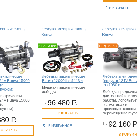
В ИЗБРАННОЕ
ектрическая
→
Лебедка электрическая
→
Лебедка электриче
Runva
Runva
В НАЛИЧИИ
ПОД ЗАКАЗ
лектрическая
Лебёдка гидравлическая
Лебёдка электриче
 24V Runva 15000
Runva 12000 lbs 5443 кг
(индустр.) 24V Run
(c
lbs 7960 кг
Мощная гидравлическая
пуском)
лебедка
Лебедка предначна
лектрическая
длительной и тяже
 24V Runva 15000
работы. Используе
96 480 Р.
(c
эвакуаторах и
пуском)
производственном
В КОРЗИНУ
перемещение грузо
380 Р.
92 160 Р
В ИЗБРАННОЕ
 КОРЗИНУ
В КОРЗИ