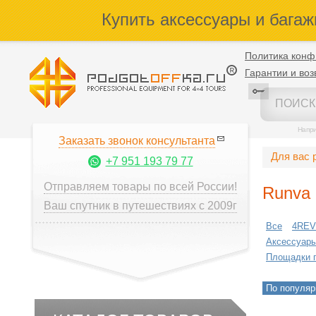
Купить аксессуары и багаж
Политика конф
Гарантии и воз
Напр
Заказать звонок консультанта
Для вас 
+7 951 193 79 77
Отправляем товары по всей России!
Runva
Ваш спутник в путешествиях с 2009г
Все
4RE
Аксессуары
Площадки 
По популяр