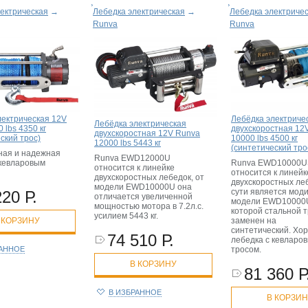
ектрическая
→
Лебедка электрическая
→
Лебедка электриче
Runva
Runva
лектрическая 12V
Лебёдка электриче
Лебёдка электрическая
 lbs 4350 кг
двухскоростная 12
двухскоростная 12V Runva
ский трос)
10000 lbs 4500 кг
12000 lbs 5443 кг
(синтетический тро
ная и надежная
Runva EWD12000U
 кевларовым
Runva EWD10000
относится к линейке
относится к линейк
двухскоростных лебедок, от
двухскоростных леб
модели EWD10000U она
сути является мод
220 Р.
отличается увеличенной
модели EWD10000U
мощностью мотора в 7.2л.с.
которой стальной 
усилием 5443 кг.
 КОРЗИНУ
заменен на
синтетический. Хо
74 510 Р.
лебедка с кевларо
РАННОЕ
тросом.
В КОРЗИНУ
81 360 Р
В ИЗБРАННОЕ
В КОРЗИ