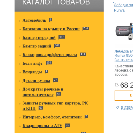
КАТАЛОГ ТОВАРОВ
Лебедка эл
Runva
Автомобиль
1
Багажник на крышу в России
234
Бампер передний
447
Бампер задний
367
Лебёдка э
Блокировка дифференциала
111
Runva 9500
(синтетиче
Боди лифт
130
Качествен
лебедка с
Вездеходы
1
тросом.
Детали кузова
27
68 
Домкраты реечные и
пневматические
64
В
Защиты рулевых тяг, картера, РК
В ИЗБ
и КПП
67
Интерьер, комфорт, отопители
7
Квадроциклы и ATV
35