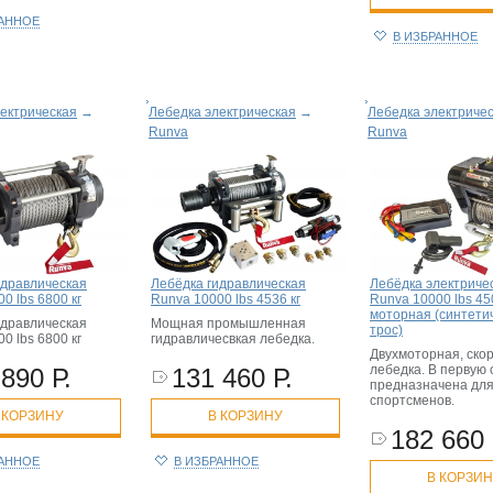
РАННОЕ
В ИЗБРАННОЕ
ектрическая
→
Лебедка электрическая
→
Лебедка электриче
Runva
Runva
идравлическая
Лебёдка гидравлическая
Лебёдка электриче
0 lbs 6800 кг
Runva 10000 lbs 4536 кг
Runva 10000 lbs 450
моторная (синтети
идравлическая
Мощная промышленная
трос)
0 lbs 6800 кг
гидравличесвкая лебедка.
Двухмоторная, ско
лебедка. В первую
 890 Р.
131 460 Р.
предназначена дл
спортсменов.
 КОРЗИНУ
В КОРЗИНУ
182 660 
РАННОЕ
В ИЗБРАННОЕ
В КОРЗИ