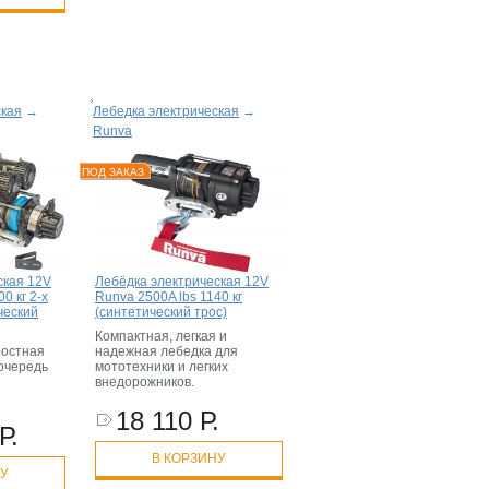
ская
→
Лебедка электрическая
→
Runva
ПОД ЗАКАЗ
ская 12V
Лебёдка электрическая 12V
0 кг 2-х
Runva 2500A lbs 1140 кг
ческий
(синтетический трос)
Компактная, легкая и
ростная
надежная лебедка для
 очередь
мототехники и легких
я
внедорожников.
18 110 Р.
Р.
В КОРЗИНУ
НУ