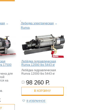
ская
→
Лебедка электрическая
→
Runva
ская
Лебёдка гидравлическая
va 17500
Runva 12000 lbs 5443 кг
Лебёдка гидравлическая
чена для
Runva 12000 lbs 5443 кг
лой
тся на
98 260 Р.
в.
В КОРЗИНУ
.
В ИЗБРАННОЕ
НУ