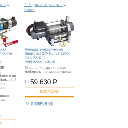
ская
→
Лебедка электрическая
→
Runva
ская
Лебёдка электрическая
V Runva
(индустр.) 24V Runva 12000
lbs 5700 кг (c
с)
пневмороспуском)
USR
Мощная индустриальная
е
лебедка с пневмороспуском.
едок и по
ификацией
59 630 Р.
, в
трос
В КОРЗИНУ
рошая
вым
В ИЗБРАННОЕ
.
НУ