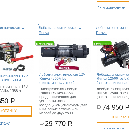
В ИЗБРАННОЕ
ектрическая
→
Лебедка электрическая
→
Лебедка электриче
Runva
Runva
В НАЛИЧИИ
В НАЛИЧИИ
Лебёдка электрическая 12V
Лебёдка электриче
лектрическая 12V
Runva 4500A lbs
Runva 12500 lbs 57
A lbs 1588 кг
(синтетический трос)
(влагозащищенная
лектрическая 12V
Электрическая лебедка
Лебёдка электриче
A lbs 1588 кг
Runva EWT4500ASR —
Runva 12500 lbs 57
предназначенная для
(влагозащищенная
650 Р.
установки как на
квадроциклы, снегоходы, так
74 950 Р
и на легкие автомобили
 КОРЗИНУ
массой до двух тонн.
В КОРЗИ
29 770 Р.
РАННОЕ