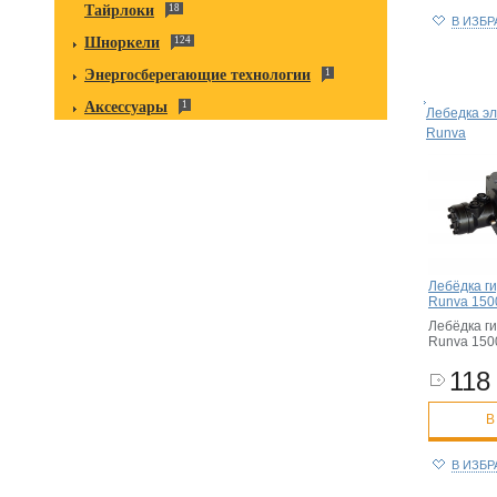
Тайрлоки
18
В ИЗБ
Шноркели
124
Энергосберегающие технологии
1
Аксессуары
1
Лебедка эл
Runva
Лебёдка г
Runva 1500
Лебёдка г
Runva 1500
118
В
В ИЗБ