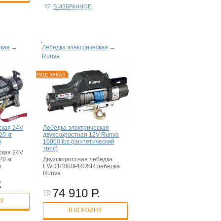
В ИЗБРАННОЕ
ская
→
Лебедка электрическая
→
Runva
ПОД ЗАКАЗ
ская 24V
Лебёдка электрическая
20 кг
двухскоростная 12V Runva
)
10000 lbs (синтетический
трос)
ская 24V
20 кг
Двухскоростная лебедка
)
EWD10000PROSR лебедка
Runva
.
74 910 Р.
НУ
В КОРЗИНУ