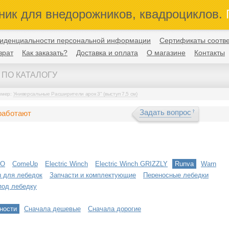
ник для внедорожников, квадроциклов.
П
иденциальности персональной информации
Сертификаты соотве
врат
Как заказать?
Доставка и оплата
О магазине
Контакты
имер:
Универсальные Расширители арок 3" (выступ 7,5 см)
Задать вопрос
работают
VO
ComeUp
Electric Winch
Electric Winch GRIZZLY
Runva
Warn
 для лебедок
Запчасти и комплектующие
Переносные лебедки
под лебедку
ности
Сначала дешевые
Сначала дорогие