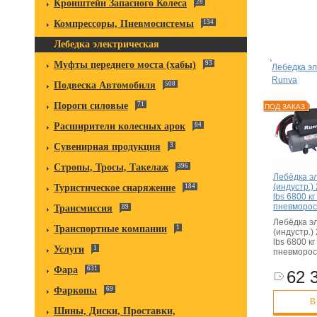
Кронштейн Запасного Колеса
28
Компрессоры, Пневмосистемы
134
Лебедка электрическая
Муфты переднего моста (хабы)
93
Лебедка эл
Runva
Подвеска Автомобиля
508
Пороги силовые
71
ПОД ЗАКАЗ
Расширители колесных арок
84
Сувенирная продукция
3
Стропы, Тросы, Такелаж
396
Лебёдка э
(индустр.)
Туристическое снаряжение
184
lbs 6800 кг 
пневморос
Трансмиссия
89
Лебёдка э
Транспортные компании
1
(индустр.)
lbs 6800 кг 
Услуги
1
пневморос
Фара
631
62 
Фаркопы
69
В
Шины, Диски, Проставки,