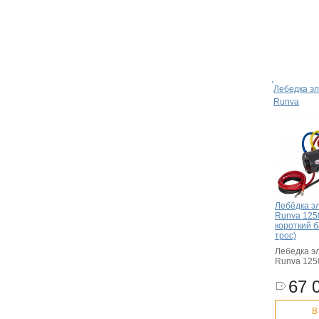
Лебедка эл
Runva
Лебёдка э
Runva 1250
короткий 
трос)
Лебедка э
Runva 125
67 
В