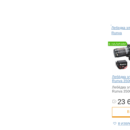
Лебедка эл
Runva
В НАЛИЧИИ
Лебёдка э
Runva 3500
Лебёдка э
Runva 3500
23 
В
В ИЗБ