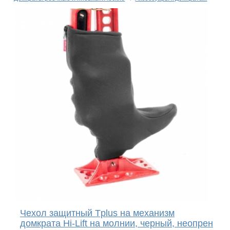
Чехол защитный Tplus на механизм
домкрата Hi-Lift на молнии, черный, неопрен