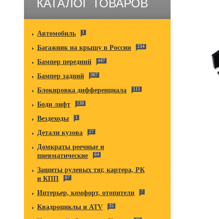
КАТАЛОГ ТОВАРОВ
Автомобиль
1
Багажник на крышу в России
234
Бампер передний
447
Бампер задний
367
Блокировка дифференциала
111
Боди лифт
130
Вездеходы
1
Детали кузова
27
Домкраты реечные и
пневматические
64
Защиты рулевых тяг, картера, РК
и КПП
67
Интерьер, комфорт, отопители
7
Квадроциклы и ATV
35