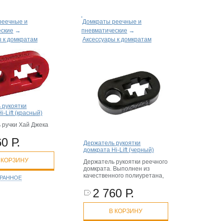
реечные и
Домкраты реечные и
еские
→
пневматические
→
 к домкратам
Аксессуары к домкратам
 рукоятки
i-Lift (красный)
 ручки Хай Джека
0 Р.
Держатель рукоятки
домкрата Hi-Lift (черный)
 КОРЗИНУ
Держатель рукоятки реечного
домкрата. Выполнен из
качественного полиуретана,
БРАННОЕ
2 760 Р.
В КОРЗИНУ