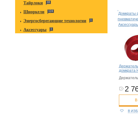
Тайрлоки
18
Шноркели
124
Домкраты 
пневматич
Энергосберегающие технологии
1
Аксессуары
Аксессуары
1
Держатель
домкрата H
Держатель
2 76
В
В ИЗ