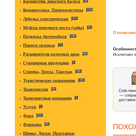
Кронштейн Запасного Колеса
28
Компрессоры, Пневмосистемы
134
Лебедка электрическая
351
Муфты переднего моста (хабы)
93
О возможно
Подвеска Автомобиля
508
Пороги силовые
71
Особенност
Расширители колесных арок
84
Исключает в
Сувенирная продукция
3
Стропы, Тросы, Такелаж
396
Туристическое снаряжение
185
Трансмиссия
89
Собстве
— сокра
Транспортные компании
1
доставки
Услуги
1
Фара
631
Фаркопы
69
ПОХО
Шины, Диски, Проставки,