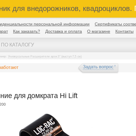
ник для внедорожников, квадроциклов.
П
иденциальности персональной информации
Сертификаты соотве
врат
Как заказать?
Доставка и оплата
О магазине
Контакты
имер:
Универсальные Расширители арок 3" (выступ 7,5 см)
Задать вопрос
работают
ние для домкрата Hi Lift
-200