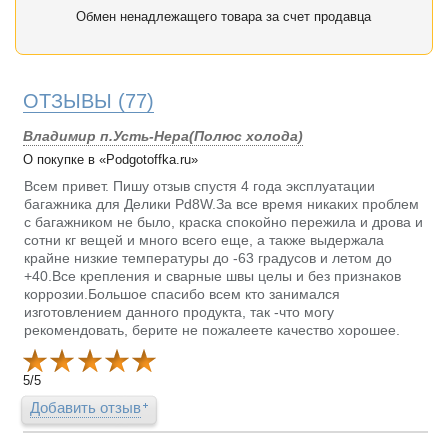
Обмен ненадлежащего товара за счет продавца
ОТЗЫВЫ
(77)
Владимир п.Усть-Нера(Полюс холода)
О покупке в «Podgotoffka.ru»
Всем привет. Пишу отзыв спустя 4 года эксплуатации
багажника для Делики Pd8W.За все время никаких проблем
с багажником не было, краска спокойно пережила и дрова и
сотни кг вещей и много всего еще, а также выдержала
крайне низкие температуры до -63 градусов и летом до
+40.Все крепления и сварные швы целы и без признаков
коррозии.Большое спасибо всем кто занимался
изготовлением данного продукта, так -что могу
рекомендовать, берите не пожалеете качество хорошее.
5
/
5
Добавить отзыв