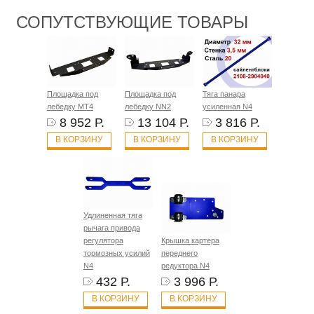
СОПУТСТВУЮЩИЕ ТОВАРЫ
Площадка под
Площадка под
Тяга панара
лебедку MT4
лебедку NN2
усиленная N4
8 952 Р.
13 104 Р.
3 816 Р.
В КОРЗИНУ
В КОРЗИНУ
В КОРЗИНУ
Удлиненная тяга
рычага привода
регулятора
Крышка картера
тормозных усилий
переднего
N4
редуктора N4
432 Р.
3 996 Р.
В КОРЗИНУ
В КОРЗИНУ